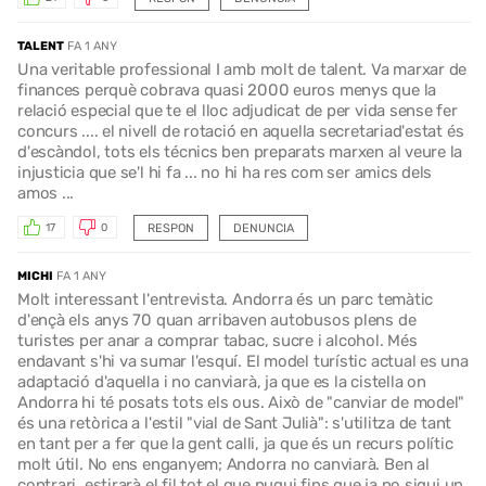
TALENT
FA 1 ANY
Una veritable professional I amb molt de talent. Va marxar de
finances perquè cobrava quasi 2000 euros menys que la
relació especial que te el lloc adjudicat de per vida sense fer
concurs .... el nivell de rotació en aquella secretariad'estat és
d'escàndol, tots els técnics ben preparats marxen al veure la
injusticia que se'l hi fa ... no hi ha res com ser amics dels
amos ...
RESPON
DENUNCIA
17
0
MICHI
FA 1 ANY
Molt interessant l'entrevista. Andorra és un parc temàtic
d'ençà els anys 70 quan arribaven autobusos plens de
turistes per anar a comprar tabac, sucre i alcohol. Més
endavant s'hi va sumar l'esquí. El model turístic actual es una
adaptació d'aquella i no canviarà, ja que es la cistella on
Andorra hi té posats tots els ous. Això de "canviar de model"
és una retòrica a l'estil "vial de Sant Julià": s'utilitza de tant
en tant per a fer que la gent calli, ja que és un recurs polític
molt útil. No ens enganyem; Andorra no canviarà. Ben al
contrari, estirarà el fil tot el que pugui fins que ja no sigui un