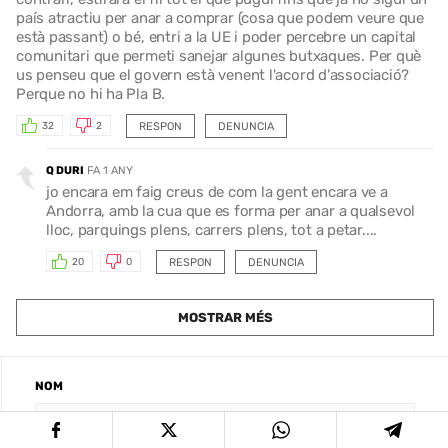
país atractiu per anar a comprar (cosa que podem veure que
està passant) o bé, entri a la UE i poder percebre un capital
comunitari que permeti sanejar algunes butxaques. Per què
us penseu que el govern està venent l'acord d'associació?
Perque no hi ha Pla B.
RESPON
DENUNCIA
32
2
Q DURI
FA 1 ANY
jo encara em faig creus de com la gent encara ve a
Andorra, amb la cua que es forma per anar a qualsevol
lloc, parquings plens, carrers plens, tot a petar....
RESPON
DENUNCIA
20
0
MOSTRAR MÉS
NOM