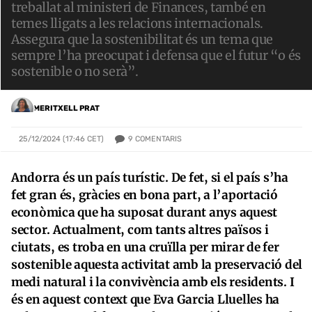
treballat al ministeri de Finances, també en
temes lligats a les relacions internacionals.
Assegura que la sostenibilitat és un tema que
sempre l’ha preocupat i defensa que el futur “o és
sostenible o no serà”.
MERITXELL PRAT
9
COMENTARIS
25/12/2024 (17:46 CET)
Andorra és un país turístic. De fet, si el país s’ha
fet gran és, gràcies en bona part, a l’aportació
econòmica que ha suposat durant anys aquest
sector. Actualment, com tants altres països i
ciutats, es troba en una cruïlla per mirar de fer
sostenible aquesta activitat amb la preservació del
medi natural i la convivència amb els residents. I
és en aquest context que Eva Garcia Lluelles ha