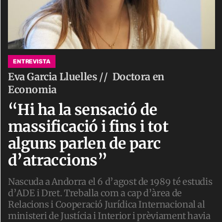
ENTREVISTA
Eva Garcia Lluelles //
Doctora en
Economia
“Hi ha la sensació de
massificació i fins i tot
alguns parlen de parc
d’atraccions”
Nascuda a Andorra el 6 d’agost de 1989 té estudis
d’ADE i Dret. Treballa com a cap d’àrea de
Relacions i Cooperació Jurídica Internacional al
ministeri de Justícia i Interior i prèviament havia