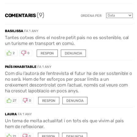
(9)
COMENTARIS
ORDENA PER
BASILISSA
FA 1 ANY
Tantes cotxes dims el nostre petit pais no es sostenible, cal
un turisme en transport en comú.
RESPON
DENUNCIA
2
0
PAÍS INHABITABLE
FA 1 ANY
Com diu l’autora de l’entrevista el futur ha de ser sostenible o
no serà. Hem de fer esforços per posar limits a un
creixement descontrolat com l’actual, només cal veure com
ha crescut lapoblacio en pocs anys.
RESPON
DENUNCIA
27
0
LAURA
FA 1 ANY
Un tema de molta actualitat i on tots els que vivim al pais
hem de reflexionar.
RESPON
DENUNCIA
21
0