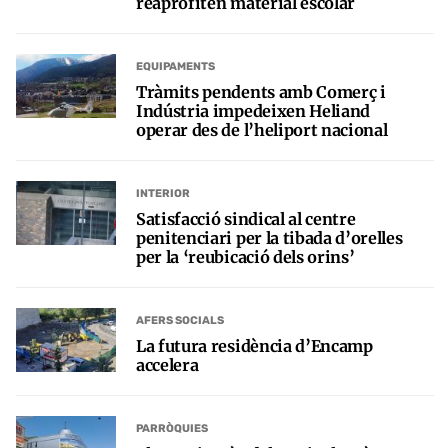
reaprofiten material escolar
EQUIPAMENTS
Tràmits pendents amb Comerç i
Indústria impedeixen Heliand
operar des de l’heliport nacional
INTERIOR
Satisfacció sindical al centre
penitenciari per la tibada d’orelles
per la ‘reubicació dels orins’
AFERS SOCIALS
La futura residència d’Encamp
accelera
PARRÒQUIES