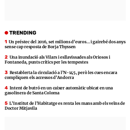
TRENDING
Un préstec del 2016, set milions d’euros… i gairebé dos anys
sense cap resposta de Borja Thyssen
Una inundació als Vilars i esllavissades als Oriosos i
Fontaneda, punts crítics per les tempestes
Restablerta la circulació a l’N-145, però les cues encara
compliquen els accessos d’Andorra
Intent de butró en un caixer automàtic ubicat en una
gasolinera de Santa Coloma
L’Institut de l’Habitatge es renta les mans amb els veïns de
Doctor Mitjavila