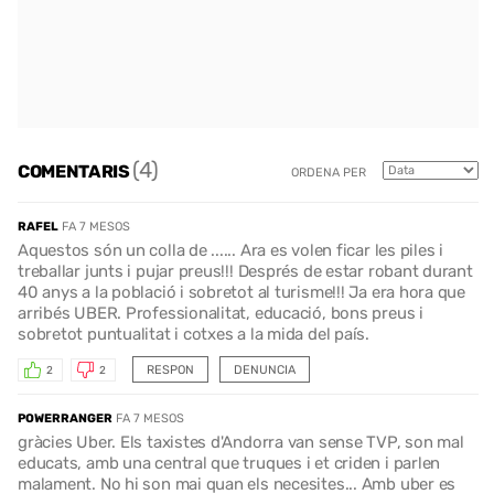
(4)
COMENTARIS
ORDENA PER
RAFEL
FA 7 MESOS
Aquestos són un colla de ...... Ara es volen ficar les piles i
treballar junts i pujar preus!!! Després de estar robant durant
40 anys a la població i sobretot al turisme!!! Ja era hora que
arribés UBER. Professionalitat, educació, bons preus i
sobretot puntualitat i cotxes a la mida del país.
RESPON
DENUNCIA
2
2
POWERRANGER
FA 7 MESOS
gràcies Uber. Els taxistes d'Andorra van sense TVP, son mal
educats, amb una central que truques i et criden i parlen
malament. No hi son mai quan els necesites... Amb uber es