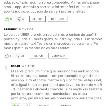
educació, taxis nets i un preu competitiu. A mes pots pagar
amb la app. Ara tots a correr i a intentar ferli el llit a qui
aporta inovació, vocacio de servei i profesionalitat
RESPON
DENUNCIA
12
3
PREMIUM?
FA 7 MESOS
Lo de que UBER ofereix un servei més premium de que? Si
porten hyundais... molts grans, sí, però hyundais.. Em sembla
més premium el taxi Tesla o un mercedes, sincerament. Per
molt repetir un mantra no es fara realitat.
RESPON
DENUNCIA
3
26
OSCAR
FA 7 MESOS
El servei premium no te que veure nomes amb el cotxe,
hi ha moltes mes coses, com per exemple pagar des de
una app, a mi el cotxe, mentre sigui còmode i estigui net,
m'es igual la marca, perque el que jo vull es anar de A a B
, d'una manera eficient i còmode. Si tu medeixes l'estatus
per la marca de cotxe que condueixes, es el teu
problema, per mi els serveis premium son una altra cosa.
RESPON
DENUNCIA
15
1