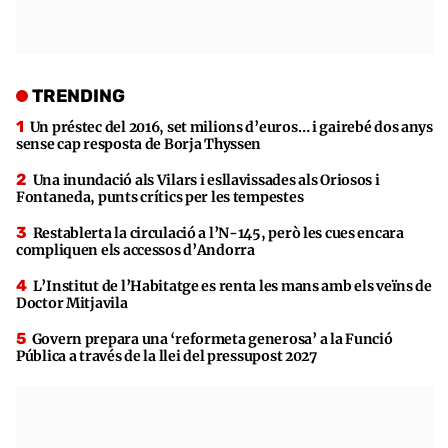
TRENDING
Un préstec del 2016, set milions d’euros… i gairebé dos anys
sense cap resposta de Borja Thyssen
Una inundació als Vilars i esllavissades als Oriosos i
Fontaneda, punts crítics per les tempestes
Restablerta la circulació a l’N-145, però les cues encara
compliquen els accessos d’Andorra
L’Institut de l’Habitatge es renta les mans amb els veïns de
Doctor Mitjavila
Govern prepara una ‘reformeta generosa’ a la Funció
Pública a través de la llei del pressupost 2027