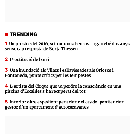
TRENDING
Un préstec del 2016, set milions d’euros… i gairebé dos anys
sense cap resposta de Borja Thyssen
Prostitució de barri
Una inundació als Vilars i esllavissades als Oriosos i
Fontaneda, punts crítics per les tempestes
L’artista del Cirque que va perdre la consciència en una
piscina d’Escaldes s’ha recuperat del tot
Interior obre expedient per aclarir el cas del penitenciari
gestor d’un aparcament d’autocaravanes