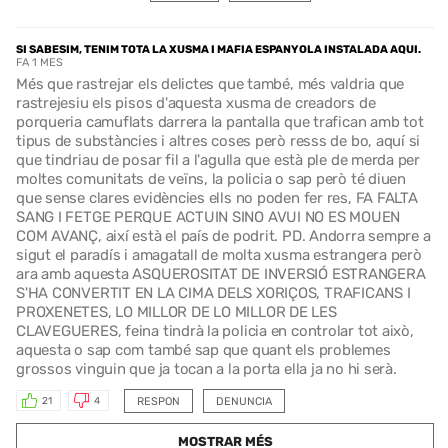
SI SABESIM, TENIM TOTA LA XUSMA I MAFIA ESPANYOLA INSTALADA AQUI.
FA 1 MES
Més que rastrejar els delictes que també, més valdria que
rastrejesiu els pisos d'aquesta xusma de creadors de
porqueria camuflats darrera la pantalla que trafican amb tot
tipus de substàncies i altres coses però resss de bo, aquí si
que tindriau de posar fil a l'agulla que està ple de merda per
moltes comunitats de veïns, la policia o sap però té diuen
que sense clares evidències ells no poden fer res, FA FALTA
SANG I FETGE PERQUE ACTUIN SINO AVUI NO ES MOUEN
COM AVANÇ, així està el país de podrit. PD. Andorra sempre a
sigut el paradís i amagatall de molta xusma estrangera però
ara amb aquesta ASQUEROSITAT DE INVERSIÓ ESTRANGERA
S'HA CONVERTIT EN LA CIMA DELS XORIÇOS, TRAFICANS I
PROXENETES, LO MILLOR DE LO MILLOR DE LES
CLAVEGUERES, feina tindrà la policia en controlar tot això,
aquesta o sap com també sap que quant els problemes
grossos vinguin que ja tocan a la porta ella ja no hi serà.
RESPON
DENUNCIA
21
4
MOSTRAR MÉS