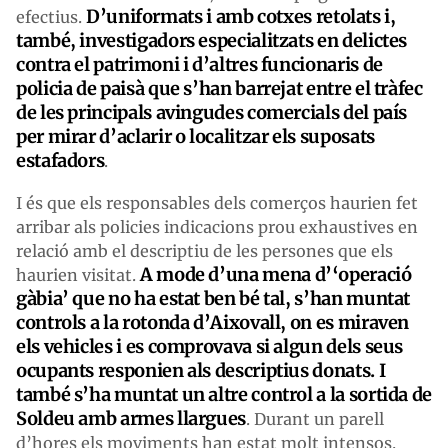
D’uniformats i amb cotxes retolats i,
efectius.
també, investigadors especialitzats en delictes
contra el patrimoni i d’altres funcionaris de
policia de paisà que s’han barrejat entre el tràfec
de les principals avingudes comercials del país
per mirar d’aclarir o localitzar els suposats
estafadors
.
I és que els responsables dels comerços haurien fet
arribar als policies indicacions prou exhaustives en
relació amb el descriptiu de les persones que els
A mode d’una mena d’‘operació
haurien visitat.
gàbia’ que no ha estat ben bé tal, s’han muntat
controls a la rotonda d’Aixovall, on es miraven
els vehicles i es comprovava si algun dels seus
ocupants responien als descriptius donats. I
també s’ha muntat un altre control a la sortida de
Soldeu amb armes llargues
. Durant un parell
d’hores els moviments han estat molt intensos.