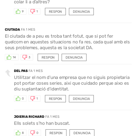
colar li a d’altres?
RESPON
DENUNCIA
9
1
CIUTADA
FA 1 MES
El ciutada de a peu es troba tant fotut, que si pot fer
quelcom en aquestes situacions no fa res, cada qual amb els
seus problemes, aquesta es la societat DA.
RESPON
DENUNCIA
14
3
DEL PAS
FA 1 MES
Utilitzar el nom d'una empresa que no siguis propietaria
pot portar coses series, aixi que cuidado perque aixo es
diu suplantació d'identitat.
RESPON
DENUNCIA
0
1
JOIERIA RICHARD
FA 1 MES
Ells solets s'ho han buscat.
RESPON
DENUNCIA
8
0