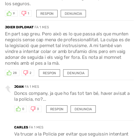
los seguros.
RESPON
DENUNCIA
9
1
JOIER DIPLOMAT
FA 1 MES
En part sap greu. Pero això es lo que passa als que munten
negocis sense cap mena de professionallitat. La culpa es de
la legislació que permet tal instrusisme. A mi també van
vindre a intentar colar or amb brufamio dins pero em vaig
adonar de seguida i els vaig fer fora. Es nota al momnet
només amb el pes a la mà.
RESPON
DENUNCIA
28
2
JOAN
FA 1 MES
Doncs company, ja que ho fas tot tan bé, haver avisat a
la policia, no?...
RESPON
DENUNCIA
0
3
CARLES
FA 1 MES
Va trucar a la Policia per evitar que seguissin intentant