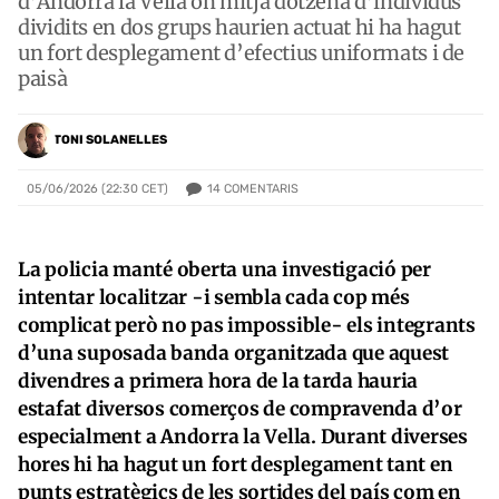
d’Andorra la Vella on mitja dotzena d’individus
dividits en dos grups haurien actuat hi ha hagut
un fort desplegament d’efectius uniformats i de
paisà
TONI SOLANELLES
14
COMENTARIS
05/06/2026 (22:30 CET)
La policia manté oberta una investigació per
intentar localitzar -i sembla cada cop més
complicat però no pas impossible- els integrants
d’una suposada banda organitzada que aquest
divendres a primera hora de la tarda hauria
estafat diversos comerços de compravenda d’or
especialment a Andorra la Vella. Durant diverses
hores hi ha hagut un fort desplegament tant en
punts estratègics de les sortides del país com en