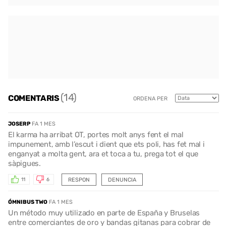
(14)
COMENTARIS
ORDENA PER
JOSERP
FA 1 MES
El karma ha arribat OT, portes molt anys fent el mal
impunement, amb l’escut i dient que ets poli, has fet mal i
enganyat a molta gent, ara et toca a tu, prega tot el que
sàpigues.
RESPON
DENUNCIA
11
6
ÓMNIBUS TWO
FA 1 MES
Un método muy utilizado en parte de España y Bruselas
entre comerciantes de oro y bandas gitanas para cobrar de