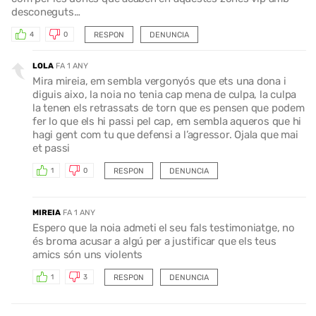
desconeguts…
RESPON
DENUNCIA
4
0
LOLA
FA 1 ANY
Mira mireia, em sembla vergonyós que ets una dona i
diguis aixo, la noia no tenia cap mena de culpa, la culpa
la tenen els retrassats de torn que es pensen que podem
fer lo que els hi passi pel cap, em sembla aqueros que hi
hagi gent com tu que defensi a l’agressor. Ojala que mai
et passi
RESPON
DENUNCIA
1
0
MIREIA
FA 1 ANY
Espero que la noia admeti el seu fals testimoniatge, no
és broma acusar a algú per a justificar que els teus
amics són uns violents
RESPON
DENUNCIA
1
3