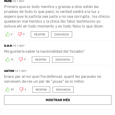
PAME
FA 1 ANY
Primero que es todo mentira y gracias a dios están las
pruebas de todo lo que pasó, la verdad saldrá a la luz y
espero que la justicia sea justa y no sea corrupta , los chicos
quedaron mal heridos y la chica dio falso testimonio yo
estuve ahí en todo momento y es todo falso lo que dicen
RESPON
DENUNCIA
4
9
D.M.R
FA 1 ANY
Me gustaría saber la nacionalidad del 'tocador'
RESPON
DENUNCIA
12
9
ANTON
FA 1 ANY
bravo per al noi que l'ha defensat, quant les paraules no
serveixen de res un par de "yoyas" es lo millor.
RESPON
DENUNCIA
39
5
MOSTRAR MÉS