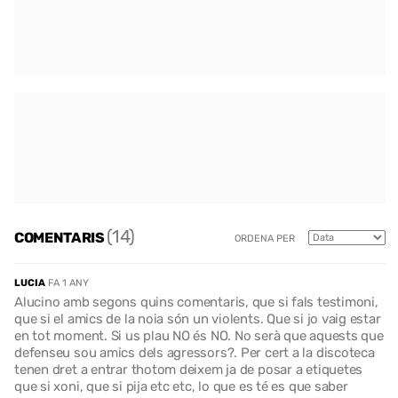
(14)
COMENTARIS
ORDENA PER
LUCIA
FA 1 ANY
Alucino amb segons quins comentaris, que si fals testimoni,
que si el amics de la noia són un violents. Que si jo vaig estar
en tot moment. Si us plau NO és NO. No serà que aquests que
defenseu sou amics dels agressors?. Per cert a la discoteca
tenen dret a entrar thotom deixem ja de posar a etiquetes
que si xoni, que si pija etc etc, lo que es té es que saber