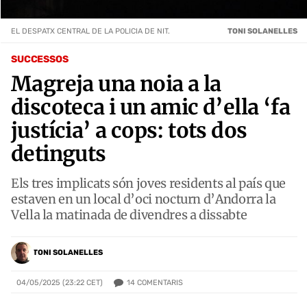
EL DESPATX CENTRAL DE LA POLICIA DE NIT.
TONI SOLANELLES
SUCCESSOS
Magreja una noia a la
discoteca i un amic d’ella ‘fa
justícia’ a cops: tots dos
detinguts
Els tres implicats són joves residents al país que
estaven en un local d’oci nocturn d’Andorra la
Vella la matinada de divendres a dissabte
TONI SOLANELLES
14
COMENTARIS
04/05/2025 (23:22 CET)