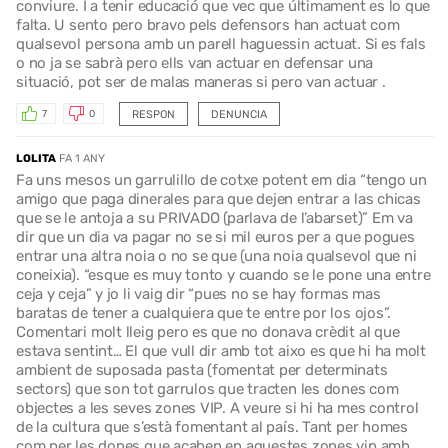
conviure. I a tenir educació que vec que últimament es lo que
falta. U sento pero bravo pels defensors han actuat com
qualsevol persona amb un parell haguessin actuat. Si es fals
o no ja se sabrà pero ells van actuar en defensar una
situació, pot ser de malas maneras si pero van actuar .
RESPON
DENUNCIA
7
0
LOLITA
FA 1 ANY
Fa uns mesos un garrulillo de cotxe potent em dia “tengo un
amigo que paga dinerales para que dejen entrar a las chicas
que se le antoja a su PRIVADO (parlava de l’abarset)” Em va
dir que un dia va pagar no se si mil euros per a que pogues
entrar una altra noia o no se que (una noia qualsevol que ni
coneixia). “esque es muy tonto y cuando se le pone una entre
ceja y ceja” y jo li vaig dir “pues no se hay formas mas
baratas de tener a cualquiera que te entre por los ojos”.
Comentari molt lleig pero es que no donava crèdit al que
estava sentint… El que vull dir amb tot aixo es que hi ha molt
ambient de suposada pasta (fomentat per determinats
sectors) que son tot garrulos que tracten les dones com
objectes a les seves zones VIP. A veure si hi ha mes control
de la cultura que s’està fomentant al país. Tant per homes
com per les dones que acaben en aquestes zones vip amb