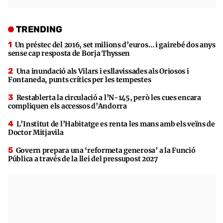
TRENDING
Un préstec del 2016, set milions d’euros… i gairebé dos anys
sense cap resposta de Borja Thyssen
Una inundació als Vilars i esllavissades als Oriosos i
Fontaneda, punts crítics per les tempestes
Restablerta la circulació a l’N-145, però les cues encara
compliquen els accessos d’Andorra
L’Institut de l’Habitatge es renta les mans amb els veïns de
Doctor Mitjavila
Govern prepara una ‘reformeta generosa’ a la Funció
Pública a través de la llei del pressupost 2027