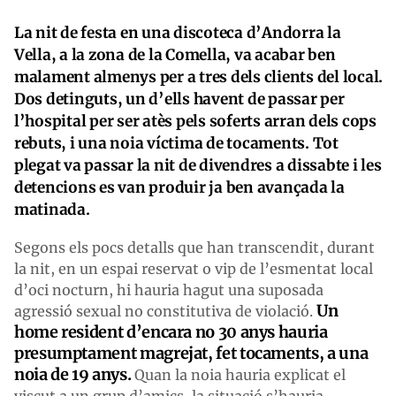
La nit de festa en una discoteca d’Andorra la
Vella, a la zona de la Comella, va acabar ben
malament almenys per a tres dels clients del local.
Dos detinguts, un d’ells havent de passar per
l’hospital per ser atès pels soferts arran dels cops
rebuts, i una noia víctima de tocaments. Tot
plegat va passar la nit de divendres a dissabte i les
detencions es van produir ja ben avançada la
matinada.
Segons els pocs detalls que han transcendit, durant
la nit, en un espai reservat o vip de l’esmentat local
d’oci nocturn, hi hauria hagut una suposada
Un
agressió sexual no constitutiva de violació.
home resident d’encara no 30 anys hauria
presumptament magrejat, fet tocaments, a una
noia de 19 anys.
Quan la noia hauria explicat el
viscut a un grup d’amics, la situació s’hauria