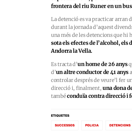
frontera del riu Runer en un bus 
La detenció es va practicar arran d
durant la jornada d’aquest divendr
una més de les detencions que hi 
sota els efectes de l’alcohol, els
Andorra la Vella.
un home de 26 anys
Es tracta d’
q
un altre conductor de 41 anys
d’
a
controlar després de veure’l fer un
una dona d
direcció i, finalment,
conduïa contra direcció i 
també
ETIQUETES
SUCCESSOS
POLICIA
DETENCIONS