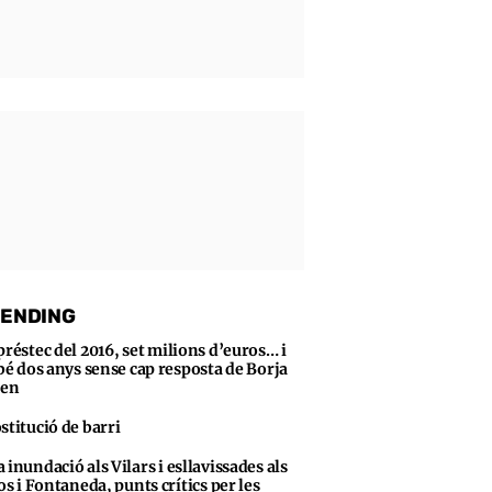
ENDING
préstec del 2016, set milions d’euros… i
bé dos anys sense cap resposta de Borja
sen
stitució de barri
 inundació als Vilars i esllavissades als
s i Fontaneda, punts crítics per les