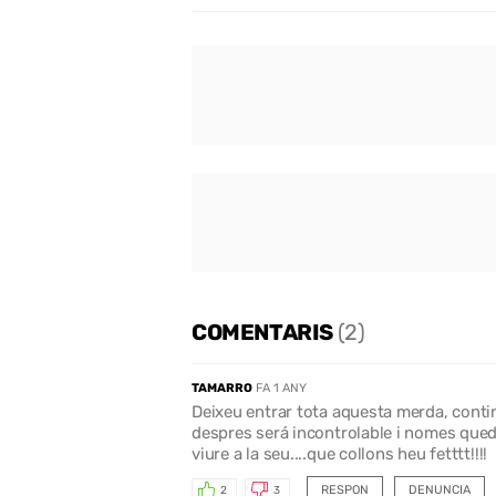
COMENTARIS
(2)
TAMARRO
FA 1 ANY
Deixeu entrar tota aquesta merda, conti
despres será incontrolable i nomes qued
viure a la seu....que collons heu fetttt!!!!
RESPON
DENUNCIA
2
3