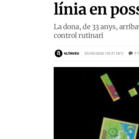
línia en po
La dona, de 33 anys, arriba
control rutinari
2
ALTAVEU
30/05/2025 (10:37 CET)