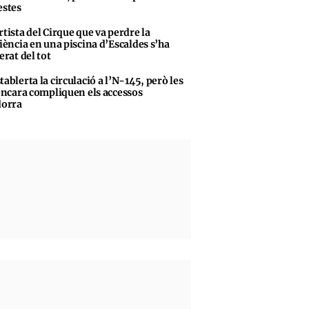
stes
rtista del Cirque que va perdre la
iència en una piscina d’Escaldes s’ha
erat del tot
tablerta la circulació a l’N-145, però les
encara compliquen els accessos
dorra