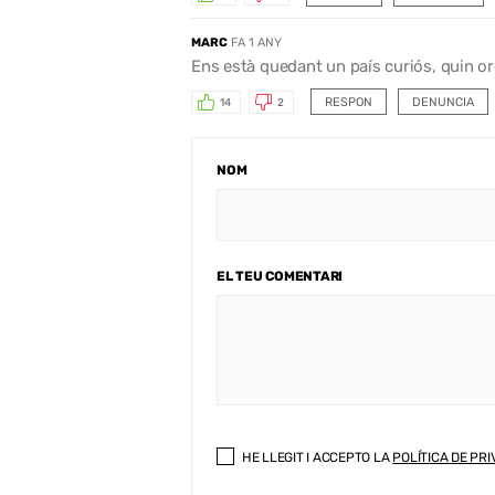
MARC
FA 1 ANY
Ens està quedant un país curiós, quin org
RESPON
DENUNCIA
14
2
NOM
EL TEU COMENTARI
HE LLEGIT I ACCEPTO LA
POLÍTICA DE PRI