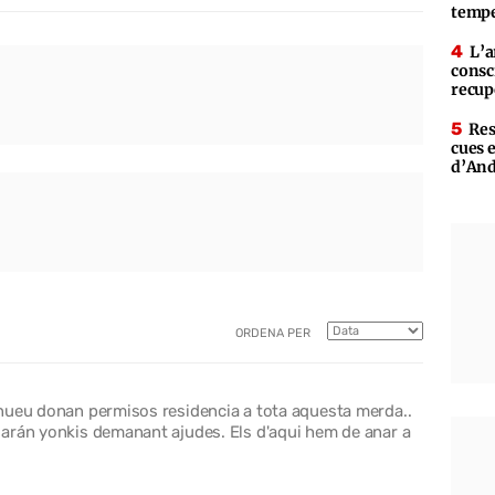
tempe
L’a
consc
recup
Res
cues 
d’An
ORDENA PER
nueu donan permisos residencia a tota aquesta merda..
arán yonkis demanant ajudes. Els d'aqui hem de anar a