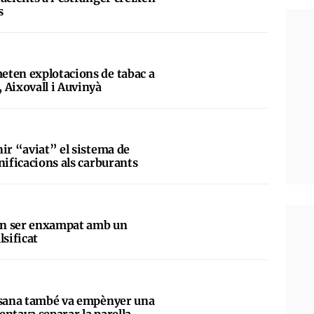
s
eten explotacions de tabac a
 Aixovall i Auvinyà
ir “aviat” el sistema de
nificacions als carburants
en ser enxampat amb un
lsificat
assana també va empènyer una