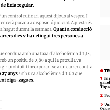
de línia regular.
’un control rutinari aquest dijous al vespre. I
es serà posada a disposició judicial. Aquesta és
Quant a conducció
ha hagut durant la setmana.
 darrers dies s’ha detingut tres persones a
ue conduïa amb una taxa d’alcoholèmia d’1,14;
mb un positiu de 0,89 a qui la patrulla va
 gir prohibit i incorporar-se a un carrer contra
TR
e 27 anys
amb una alcoholèmia d’1,60 que
Un 
fent ziga-zagues
.
gaire
Thys
Pro
Una
Orioso