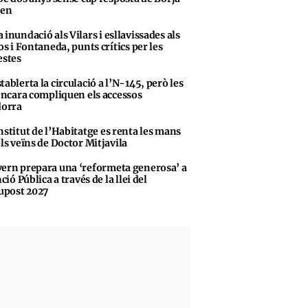
sen
 inundació als Vilars i esllavissades als
s i Fontaneda, punts crítics per les
stes
tablerta la circulació a l’N-145, però les
encara compliquen els accessos
dorra
nstitut de l’Habitatge es renta les mans
ls veïns de Doctor Mitjavila
ern prepara una ‘reformeta generosa’ a
ció Pública a través de la llei del
upost 2027