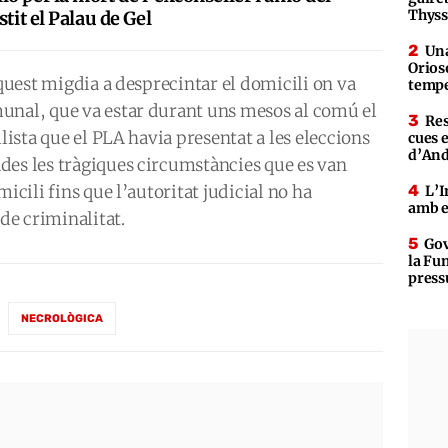
Thys
stit el Palau de Gel
Una
Orioso
aquest migdia a desprecintar el domicili on va
tempe
unal, que va estar durant uns mesos al comú el
Res
llista que el PLA havia presentat a les eleccions
cues 
d’An
des les tràgiques circumstàncies que es van
icili fins que l’autoritat judicial no ha
L’I
amb e
 de criminalitat.
Gov
la Fun
press
NECROLÒGICA