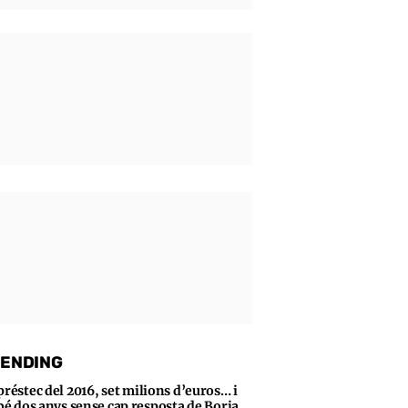
ENDING
préstec del 2016, set milions d’euros… i
bé dos anys sense cap resposta de Borja