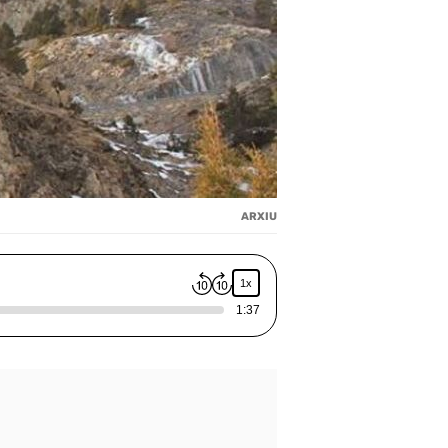
ARXIU
1x
1:37