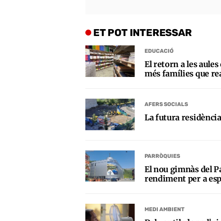
ET POT INTERESSAR
EDUCACIÓ
El retorn a les aules
més famílies que re
AFERS SOCIALS
La futura residènci
PARRÒQUIES
El nou gimnàs del Pa
rendiment per a espo
MEDI AMBIENT