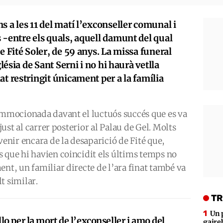
s a les 11 del matí l’exconseller comunal i
 -entre els quals, aquell damunt del qual
e Fité Soler, de 59 anys. La missa funeral
glésia de Sant Serni i no hi haurà vetlla
at restringit únicament per a la família
commocionada davant el luctuós succés que es va
 just al carrer posterior al Palau de Gel. Molts
venir encara de la desaparició de Fité que,
 que hi havien coincidit els últims temps no
ent, un familiar directe de l’ara finat també va
t similar.
TR
Un 
o per la mort de l’exconseller i amo del
gaire