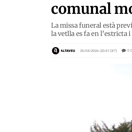
comunal mor
La missa funeral està previs
la vetlla es fa en l’estricta
0
ALTAVEU
25/04/2026 (20:51 CET)