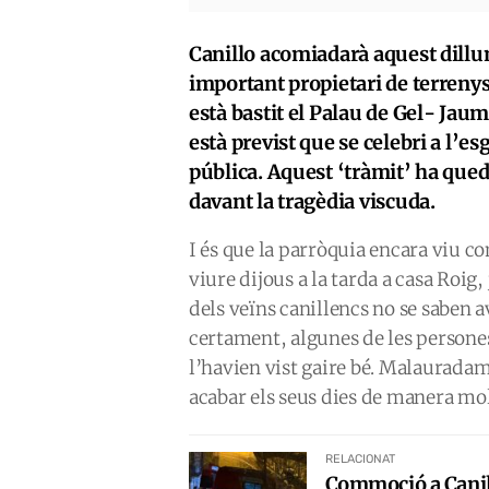
Canillo acomiadarà aquest dillun
important propietari de terrenys
està bastit el Palau de Gel- Jaum
està previst que se celebri a l’es
pública. Aquest ‘tràmit’ ha qued
davant la tragèdia viscuda.
I és que la parròquia encara viu 
viure dijous a la tarda a casa Roig,
dels veïns canillencs no se saben a
certament, algunes de les persones
l’havien vist gaire bé. Malauradam
acabar els seus dies de manera mol
RELACIONAT
Commoció a Canill