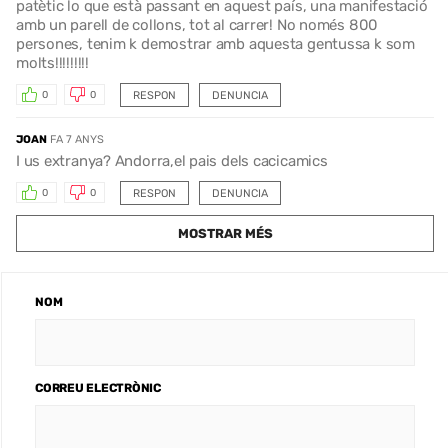
patètic lo que està passant en aquest país, una manifestació
amb un parell de collons, tot al carrer! No només 800
persones, tenim k demostrar amb aquesta gentussa k som
molts!!!!!!!!!
RESPON
DENUNCIA
0
0
JOAN
FA 7 ANYS
I us extranya? Andorra,el pais dels cacicamics
RESPON
DENUNCIA
0
0
MOSTRAR MÉS
NOM
CORREU ELECTRÒNIC