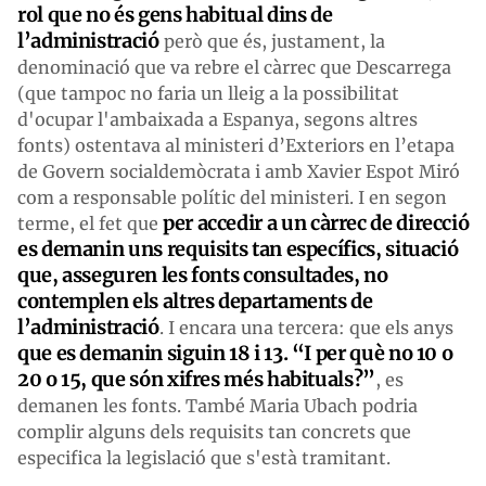
rol que no és gens habitual dins de
l’administració
però que és, justament, la
denominació que va rebre el càrrec que Descarrega
(que tampoc no faria un lleig a la possibilitat
d'ocupar l'ambaixada a Espanya, segons altres
fonts) ostentava al ministeri d’Exteriors en l’etapa
de Govern socialdemòcrata i amb Xavier Espot Miró
com a responsable polític del ministeri. I en segon
per accedir a un càrrec de direcció
terme, el fet que
es demanin uns requisits tan específics, situació
que, asseguren les fonts consultades, no
contemplen els altres departaments de
l’administració
. I encara una tercera: que els anys
que es demanin siguin 18 i 13. “I per què no 10 o
20 o 15, que són xifres més habituals?”
, es
demanen les fonts. També Maria Ubach podria
complir alguns dels requisits tan concrets que
especifica la legislació que s'està tramitant.