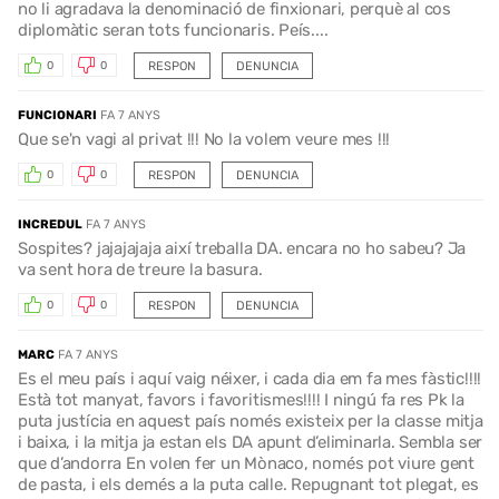
no li agradava la denominació de finxionari, perquè al cos
diplomàtic seran tots funcionaris. Peís....
RESPON
DENUNCIA
0
0
FUNCIONARI
FA 7 ANYS
Que se'n vagi al privat !!! No la volem veure mes !!!
RESPON
DENUNCIA
0
0
INCREDUL
FA 7 ANYS
Sospites? jajajajaja així treballa DA. encara no ho sabeu? Ja
va sent hora de treure la basura.
RESPON
DENUNCIA
0
0
MARC
FA 7 ANYS
Es el meu país i aquí vaig néixer, i cada dia em fa mes fàstic!!!!
Està tot manyat, favors i favoritismes!!!! I ningú fa res Pk la
puta justícia en aquest país només existeix per la classe mitja
i baixa, i la mitja ja estan els DA apunt d’eliminarla. Sembla ser
que d’andorra En volen fer un Mònaco, només pot viure gent
de pasta, i els demés a la puta calle. Repugnant tot plegat, es