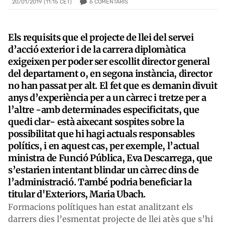
6
COMENTARIS
20/01/2019 (11:15 CET)
Els requisits que el projecte de llei del servei
d’acció exterior i de la carrera diplomàtica
exigeixen per poder ser escollit director general
del departament o, en segona instància, director
no han passat per alt. El fet que es demanin divuit
anys d’experiència per a un càrrec i tretze per a
l’altre -amb determinades especificitats, que
quedi clar- està aixecant sospites sobre la
possibilitat que hi hagi actuals responsables
polítics, i en aquest cas, per exemple, l’actual
ministra de Funció Pública, Eva Descarrega, que
s’estarien intentant blindar un càrrec dins de
l’administració. També podria beneficiar la
titular d'Exteriors, Maria Ubach.
Formacions polítiques han estat analitzant els
darrers dies l’esmentat projecte de llei atès que s’hi