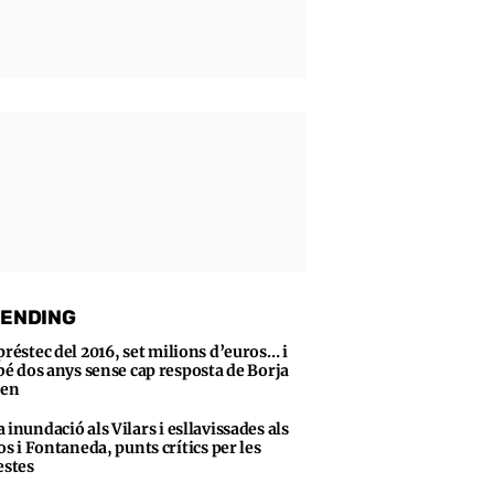
ENDING
préstec del 2016, set milions d’euros… i
bé dos anys sense cap resposta de Borja
sen
 inundació als Vilars i esllavissades als
s i Fontaneda, punts crítics per les
stes