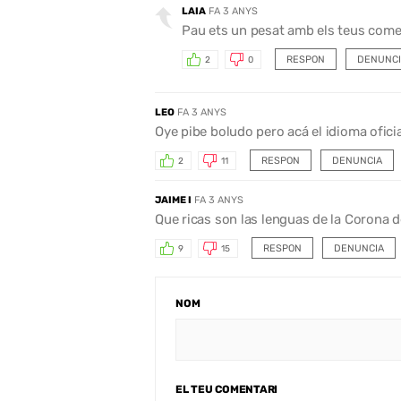
LAIA
FA 3 ANYS
Pau ets un pesat amb els teus come
RESPON
DENUNCI
2
0
LEO
FA 3 ANYS
Oye pibe boludo pero acá el idioma ofici
RESPON
DENUNCIA
2
11
JAIME I
FA 3 ANYS
Que ricas son las lenguas de la Corona d
RESPON
DENUNCIA
9
15
NOM
EL TEU COMENTARI