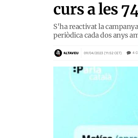
curs a les 7
S'ha reactivat la campany
periòdica cada dos anys am
4
C
ALTAVEU
09/04/2023 (11:52 CET)