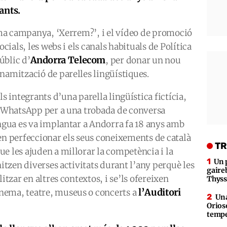
ants.
tima campanya, ‘Xerrem?’, i el vídeo de promoció
ocials, les webs i els canals habituals de Política
Andorra Telecom
públic d’
, per donar un nou
namització de parelles lingüístiques.
s integrants d’una parella lingüística fictícia,
er WhatsApp per a una trobada de conversa
engua es va implantar a Andorra fa 18 anys amb
en perfeccionar els seus coneixements de català
TR
e les ajuden a millorar la competència i la
Un 
nitzen diverses activitats durant l’any perquè les
gaire
itzar en altres contextos, i se’ls ofereixen
Thys
l’Auditori
nema, teatre, museus o concerts a
Una
Orioso
tempe