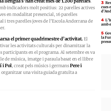
r la llengua s’han creat més de 1.200 parelles
.
Res
cues 
 indicadors molt positius: 22 parelles actives
d’An
es en modalitat presencial, 16 parelles
L’I
 i tres parelles joves de l’Escola Andorrana de
amb e
er.
Gov
la Fun
marxa el primer quadrimestre d’activitat.
El
press
ivar les activitats culturals per dinamitzar la
els participants en el programa. Al setembre es va
le de música, imatge i paraula basat en el llibre
 i Pol
Pere i
, creat pels músics i germans
a organitzar una visita guiada gratuïta a