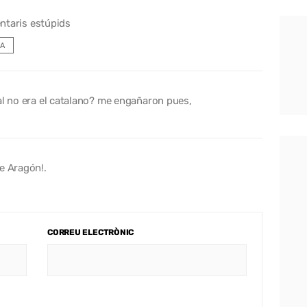
ntaris estúpids
A
al no era el catalano? me engañaron pues,
e Aragón!.
CORREU ELECTRÒNIC