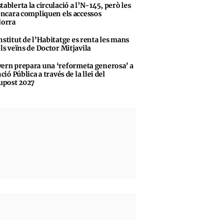
tablerta la circulació a l’N-145, però les
encara compliquen els accessos
dorra
nstitut de l’Habitatge es renta les mans
ls veïns de Doctor Mitjavila
ern prepara una ‘reformeta generosa’ a
ció Pública a través de la llei del
upost 2027