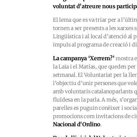
voluntat d’atreure nous particip
El lema que es va triar per a l’úl
tornen a ser presents a les xarxes s
Lingüística i al local d’atenció al 
impuls al programa de creació i di
La campanya ‘Xerrem?’
mostra el
la Laia i el Matías, que queden p
setmanal. El Voluntariat per la ll
l’objectiu d’unir persones que vol
amb voluntaris catalanoparlants qu
fluïdesa en la parla. A més, s’orga
parelles es puguin conèixer i social
promocions com invitacions de ci
Nacional d'Ordino
.