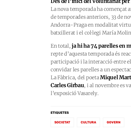
Des de l’inici del Voluntariat pe
La nova temporada ha començat amb
de temporades anteriors, 33 de nov
Andorra-Praga en modalitat virtual
batxillerat i el col·legi María Molin
ja hi ha 74 parelles en 
En total,
repte d’aquesta temporada és react
participació i la interacció entre 
convidar les parelles a un espectac
Miquel Martí
La Fàbrica, del poeta
Carles Girbau
, i al novembre es v
l’exposició Vasarely.
ETIQUETES
SOCIETAT
CULTURA
GOVERN