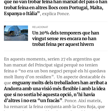
que no van trobar feina han marxat del país o han
trobat feina en altres llocs com Portugal, Malta,
Espanya o Itàlia”
, explica Ponce.
RELACIONAT
Un 20% dels temporers que han
vingut sense res encara no han
trobat feina per aquest hivern
En aquests moments, serien 27 els argentins que
han marxat del Principat sigui perquè no tenien
feina o “no era un bon negoci perquè els hi quedava
molt lluny d’on residien”. Un aspecte destacable és
enguany molts dels treballadors han arribat a
que
Andorra amb una visió més flexible i amb la idea
que si no sortia bé aquesta opció, n’hi havia
d’altres i no era “un fracàs”
. Ponce. Així mateix,
ha remarcat la feina conjunta amb la Creu Roja, que