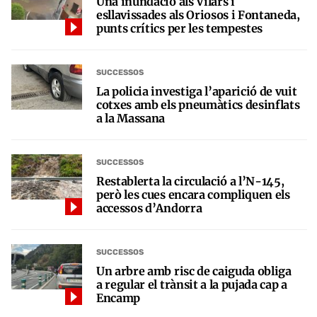
Una inundació als Vilars i
esllavissades als Oriosos i Fontaneda,
punts crítics per les tempestes
SUCCESSOS
La policia investiga l’aparició de vuit
cotxes amb els pneumàtics desinflats
a la Massana
SUCCESSOS
Restablerta la circulació a l’N-145,
però les cues encara compliquen els
accessos d’Andorra
SUCCESSOS
Un arbre amb risc de caiguda obliga
a regular el trànsit a la pujada cap a
Encamp