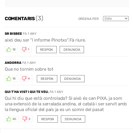
(3)
COMENTARIS
ORDENA PER
SR BISBEE
FA 1 ANY
aixó deu ser "l informe Pinotxo".Fà riure.
RESPON
DENUNCIA
18
1
ANDORRA
FA 1 ANY
Que no tornim sobre tot
RESPON
DENUNCIA
18
4
QUI T'HA VIST I QUI TE VEU.
FA 1 ANY
Qui hi diu que està controlada? Si això és can PIXA, ja som
una extensió de la serralada andina, el català i ser servit amb
la llengua oficial del país ja es un somni del pasat
RESPON
DENUNCIA
40
3