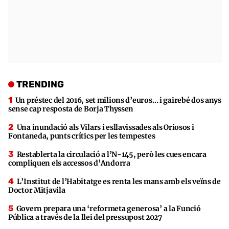
TRENDING
Un préstec del 2016, set milions d’euros… i gairebé dos anys
sense cap resposta de Borja Thyssen
Una inundació als Vilars i esllavissades als Oriosos i
Fontaneda, punts crítics per les tempestes
Restablerta la circulació a l’N-145, però les cues encara
compliquen els accessos d’Andorra
L’Institut de l’Habitatge es renta les mans amb els veïns de
Doctor Mitjavila
Govern prepara una ‘reformeta generosa’ a la Funció
Pública a través de la llei del pressupost 2027