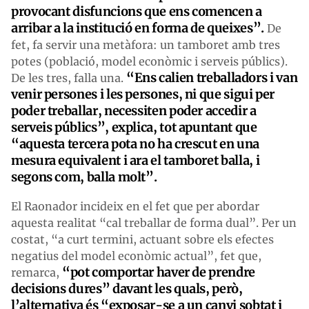
provocant disfuncions que ens comencen a
arribar a la institució en forma de queixes”.
De
fet, fa servir una metàfora: un tamboret amb tres
potes (població, model econòmic i serveis públics).
“Ens calien treballadors i van
De les tres, falla una.
venir persones i les persones, ni que sigui per
poder treballar, necessiten poder accedir a
serveis públics”, explica, tot apuntant que
“aquesta tercera pota no ha crescut en una
mesura equivalent i ara el tamboret balla, i
segons com, balla molt”.
El Raonador incideix en el fet que per abordar
aquesta realitat “cal treballar de forma dual”. Per un
costat, “a curt termini, actuant sobre els efectes
negatius del model econòmic actual”, fet que,
“pot comportar haver de prendre
remarca,
decisions dures” davant les quals, però,
l’alternativa és “exposar-se a un canvi sobtat i