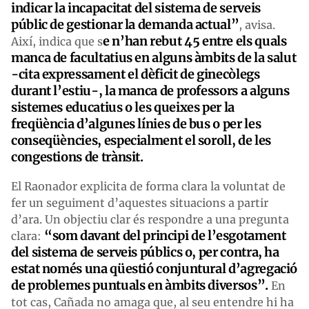
indicar la incapacitat del sistema de serveis
públic de gestionar la demanda actual”
, avisa.
e n’han rebut 45 entre els quals
Així, indica que s
manca de facultatius en alguns àmbits de la salut
-cita expressament el dèficit de ginecòlegs
durant l’estiu-, la manca de professors a alguns
sistemes educatius o les queixes per la
freqüència d’algunes línies de bus o per les
conseqüències, especialment el soroll, de les
congestions de trànsit.
El Raonador explicita de forma clara la voluntat de
fer un seguiment d’aquestes situacions a partir
d’ara. Un objectiu clar és respondre a una pregunta
“som davant del principi de l’esgotament
clara:
del sistema de serveis públics o, per contra, ha
estat només una qüestió conjuntural d’agregació
de problemes puntuals en àmbits diversos”.
En
tot cas, Cañada no amaga que, al seu entendre hi ha