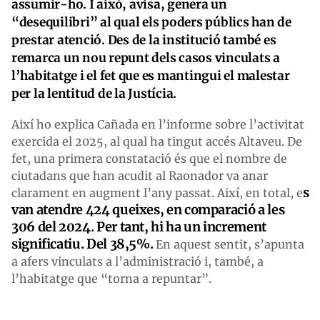
assumir-ho. I això, avisa, genera un
“desequilibri” al qual els poders públics han de
prestar atenció. Des de la institució també es
remarca un nou repunt dels casos vinculats a
l’habitatge i el fet que es mantingui el malestar
per la lentitud de la Justícia.
Així ho explica Cañada en l’informe sobre l’activitat
exercida el 2025, al qual ha tingut accés Altaveu. De
fet, una primera constatació és que el nombre de
ciutadans que han acudit al Raonador va anar
s
clarament en augment l’any passat. Així, en total, e
van atendre 424 queixes, en comparació a les
306 del 2024. Per tant, hi ha un increment
significatiu. Del 38,5%.
En aquest sentit, s’apunta
a afers vinculats a l’administració i, també, a
l’habitatge que “torna a repuntar”.