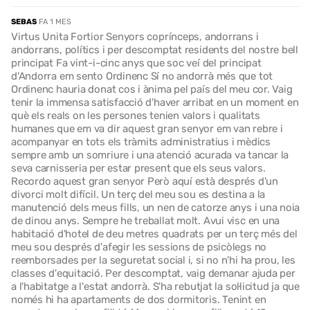
SEBAS
FA 1 MES
Virtus Unita Fortior Senyors coprínceps, andorrans i
andorrans, polítics i per descomptat residents del nostre bell
principat Fa vint-i-cinc anys que soc veí del principat
d'Andorra em sento Ordinenc Sí no andorrà més que tot
Ordinenc hauria donat cos i ànima pel país del meu cor. Vaig
tenir la immensa satisfacció d'haver arribat en un moment en
què els reals on les persones tenien valors i qualitats
humanes que em va dir aquest gran senyor em van rebre i
acompanyar en tots els tràmits administratius i mèdics
sempre amb un somriure i una atenció acurada va tancar la
seva carnisseria per estar present que els seus valors.
Recordo aquest gran senyor Però aquí està després d'un
divorci molt difícil. Un terç del meu sou es destina a la
manutenció dels meus fills, un nen de catorze anys i una noia
de dinou anys. Sempre he treballat molt. Avui visc en una
habitació d'hotel de deu metres quadrats per un terç més del
meu sou després d'afegir les sessions de psicòlegs no
reemborsades per la seguretat social i, si no n'hi ha prou, les
classes d'equitació. Per descomptat, vaig demanar ajuda per
a l'habitatge a l'estat andorrà. S'ha rebutjat la sol·licitud ja que
només hi ha apartaments de dos dormitoris. Tenint en