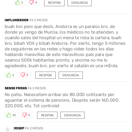
RESPON
DENUNCIA
2
0
INFLUMERDER
FA 2 MESOS
buah bro pero que decís, Andorra es un paraíso bro, de
donde yo vengo de Murcia, los médicos no te atienden, y
cuando sales del hospital un mena te roba la cartera, buah
bro, bibah VOX y bibah Andorra. Por sierto, tengo 5 millones
de seguidores en las redes y hago video todos los dias
hablando maravillas de este maravilloso país para que
seamos 500k habitantes pronto, y encima no me lo
agradecéis. buah bro. por sierto el catalán es una m3rda.
RESPON
DENUNCIA
2
9
SENSE FRENS
FA 2 MESOS
No patiu. Necessitem arribar als 80.000 cotitzants per
aguantar el sistema de pensions. Desprès serán 160.000,
320.000, etc. Tot controlat
RESPON
DENUNCIA
25
0
JOSEP
FA 2 MESOS