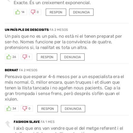
Exacte. És un creixement exponencial.
RESPON
DENUNCIA
14
0
UN PAÍS PLE DE DESCOSITS
FA 2 MESOS
Un pais que no es un país, no està ni el tenen preparat per
ser-ho. Nomes funcione per la convivència de quatre,
pretensions si, la realitat es tota un altra.
RESPON
DENUNCIA
26
1
BERNAT
FA 2 MESOS
Pensava que esperar 4-6 mesos per a un especialista era el
més normal. O, millor encara, quan truques i et diuen que
tenen la llista tancada i no agafen nous pacients. Cap a la
gran trompada i sense frens, però després s’ofèn quan el
xiulen.
RESPON
DENUNCIA
34
0
FASHION SLAVE
FA 1 MES
I això que ens van vendre que el del metge referent i el