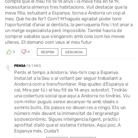
compte que el meu fill té 14 anys i la meva filla en té 19,
necessitaria almenys tres habitacions. Vull destacar que la
meva filla, estudiant a Espanya, torna a Andorra un cop al
mes. Què he de fer? Com? M'hagués agradat poder tenir
l'oportunitat d'anar al dentista, la perruqueria fins i tot anar a
un metge especialista però impossible. També hauria de
comprar sabates que s'enganxin amb cola com les meves
ulleres. Et demano com veus el meu futur
RESPON
DENUNCIA
3
0
PENSA
FA 1 MES
Perds el temps a Andorra. Ves-te'n cap a Espanya.
Instal.lat a la Seu o al voltant per seguir treballant a
Andorra com a transfronterer. Rep ajudes d'Espanya si
cal. Mira per tú i el teu fill de 14 anys sobretot. Tindràs
una cobertura social que aquí a Andorra no tindràs. Viu
com millor puguis sense escanyar-te amb ideals o
somnis buits. Els paisos no deuen res a ningú. Ets un
número més davant la immensitat de l'engranatge
socioeconòmic. Sigues inteligencia.ligent, pràctic i
aprofitat d'allò que el sistema t'ofereix. Aquí poc. A
Espanya més. Cuida't