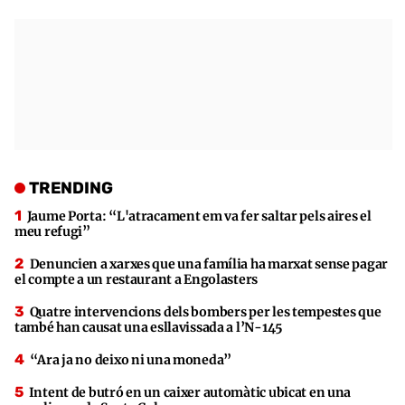
TRENDING
Jaume Porta: “L'atracament em va fer saltar pels aires el
meu refugi”
Denuncien a xarxes que una família ha marxat sense pagar
el compte a un restaurant a Engolasters
Quatre intervencions dels bombers per les tempestes que
també han causat una esllavissada a l’N-145
“Ara ja no deixo ni una moneda”
Intent de butró en un caixer automàtic ubicat en una