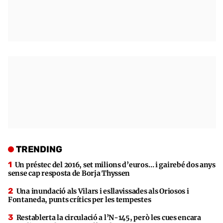
TRENDING
Un préstec del 2016, set milions d’euros… i gairebé dos anys
sense cap resposta de Borja Thyssen
Una inundació als Vilars i esllavissades als Oriosos i
Fontaneda, punts crítics per les tempestes
Restablerta la circulació a l’N-145, però les cues encara