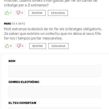
infecten. Quants diners s'han gastat per fer un carnet de
cribatge per a 3 setmanes?
RESPON
DENUNCIA
1
2
PARE
FA 4 ANYS
Molt estranya la decisió de no fer els cribratges obligatoris.
Ja saben que existeix un col·lectiu que no deixa al seus fills
fer-los i tampoc portar mascaretes.
RESPON
DENUNCIA
0
2
NOM
CORREU ELECTRÒNIC
EL TEU COMENTARI