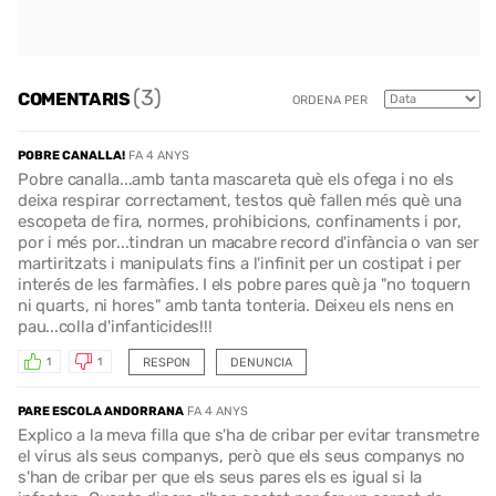
(3)
COMENTARIS
ORDENA PER
POBRE CANALLA!
FA 4 ANYS
Pobre canalla...amb tanta mascareta què els ofega i no els
deixa respirar correctament, testos què fallen més què una
escopeta de fira, normes, prohibicions, confinaments i por,
por i més por...tindran un macabre record d'infància o van ser
martiritzats i manipulats fins a l'infinit per un costipat i per
interés de les farmàfies. I els pobre pares què ja "no toquern
ni quarts, ni hores" amb tanta tonteria. Deixeu els nens en
pau...colla d'infanticides!!!
RESPON
DENUNCIA
1
1
PARE ESCOLA ANDORRANA
FA 4 ANYS
Explico a la meva filla que s'ha de cribar per evitar transmetre
el virus als seus companys, però que els seus companys no
s'han de cribar per que els seus pares els es igual si la