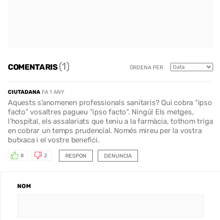
(1)
COMENTARIS
ORDENA PER
CIUTADANA
FA 1 ANY
Aquests s’anomenen professionals sanitaris? Qui cobra “ipso
facto” vosaltres pagueu “ipso facto”. Ningú! Els metges,
l’hospital, els assalariats que teniu a la farmàcia, tothom triga
en cobrar un temps prudencial. Només mireu per la vostra
butxaca i el vostre benefici.
RESPON
DENUNCIA
8
2
NOM