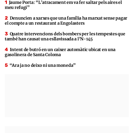
Jaume Porta: “L'atracament em va fer saltar pels aires el
meu refugi”
Denuncien a xarxes que una família ha marxat sense pagar
el compte a un restaurant a Engolasters
Quatre intervencions dels bombers per les tempestes que
també han causat una esllavissada a l’N-145
Intent de butró en un caixer automàtic ubicat en una
gasolinera de Santa Coloma
“Ara ja no deixo ni una moneda”