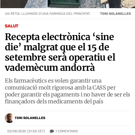
UN RÈTOL LLUMINÓS D'UNA FARMÀCIA DEL PRINCIPAT.
TONI SOLANELLES
SALUT
Recepta electrònica ‘sine
die’ malgrat que el 15 de
setembre serà operatiu el
vademècum andorrà
Els farmacèutics es volen garantir una
comunicació molt rigorosa amb la CASS per
poder garantir els pagaments i no haver de ser els
finançadors dels medicaments del país
TONI SOLANELLES
1
COMENTARIS
02/08/2025 (21:58 CET)