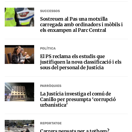
SUCCESSOS
Sostreuen al Pas una motxilla
carregada amb ordinadors i mòbils i
els enxampen al Parc Central
POLÍTICA
El PS reclama els estudis que
justifiquen la nova classificació i els
sous del personal de Justícia
PARRÒQUIES
La Justícia investiga el comú de
Canillo per presumpta ‘corrupció
urbanística’
REPORTATGE
Carrers pensats per a tothom?