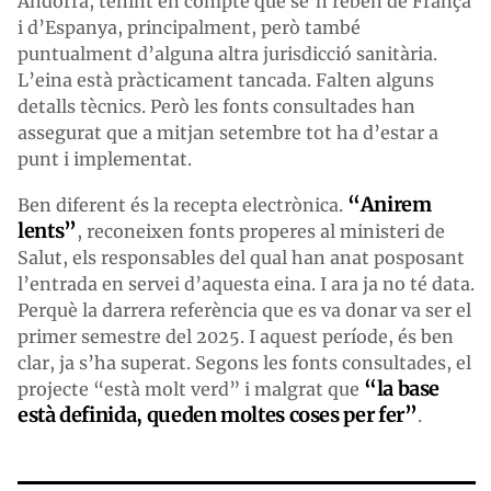
Andorra, tenint en compte que se’n reben de França
i d’Espanya, principalment, però també
puntualment d’alguna altra jurisdicció sanitària.
L’eina està pràcticament tancada. Falten alguns
detalls tècnics. Però les fonts consultades han
assegurat que a mitjan setembre tot ha d’estar a
punt i implementat.
“Anirem
Ben diferent és la recepta electrònica.
lents”
, reconeixen fonts properes al ministeri de
Salut, els responsables del qual han anat posposant
l’entrada en servei d’aquesta eina. I ara ja no té data.
Perquè la darrera referència que es va donar va ser el
primer semestre del 2025. I aquest període, és ben
clar, ja s’ha superat. Segons les fonts consultades, el
“la base
projecte “està molt verd” i malgrat que
està definida, queden moltes coses per fer”
.