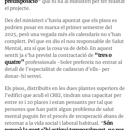
predisposició”
que hi ha al ministeri per fer realitat
el projecte.
Des del ministeri s’havia apuntat que els pisos es
podrien posar en marxa el primer semestre del
2025, però una vegada més els calendaris no s’han
complert. Pel que en diu el nou responsable de Salut
Mental, ara sí que la cosa va de debò. En aquest
“tres o
sentit ja s’ha previst la contractació de
quatre”
professionals -Soler prefereix no entrar al
detall de l’especialitat de cadascun d’ells- per
donar-hi servei.
Els pisos, distribuïts en les dues plantes superiors de
l’edifici que acull el CREI, tindran una capacitat per
entre 10 i 20 places i estan pensants per tal que
persones que han patit algun problema de salut
mental puguin fer el procés de recuperació abans de
Són
retornar a la vida social i laboral habitual. “
perquè la gent s’hi estigui temporalment, no per