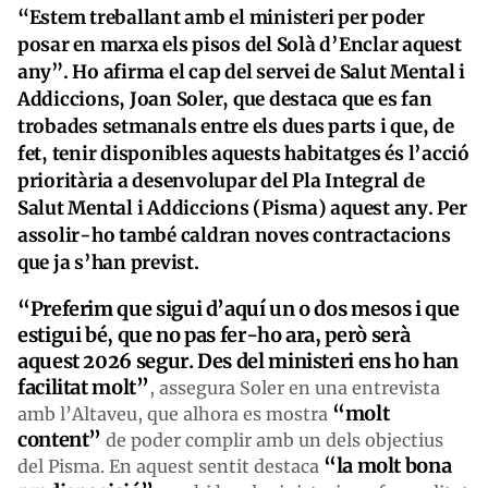
“Estem treballant amb el ministeri per poder
posar en marxa els pisos del Solà d’Enclar aquest
any”. Ho afirma el cap del servei de Salut Mental i
Addiccions, Joan Soler, que destaca que es fan
trobades setmanals entre els dues parts i que, de
fet, tenir disponibles aquests habitatges és l’acció
prioritària a desenvolupar del Pla Integral de
Salut Mental i Addiccions (Pisma) aquest any. Per
assolir-ho també caldran noves contractacions
que ja s’han previst.
“Preferim que sigui d’aquí un o dos mesos i que
estigui bé, que no pas fer-ho ara, però serà
aquest 2026 segur. Des del ministeri ens ho han
facilitat molt”
, assegura Soler en una entrevista
“molt
amb l’Altaveu, que alhora es mostra
content”
de poder complir amb un dels objectius
“la molt bona
del Pisma. En aquest sentit destaca