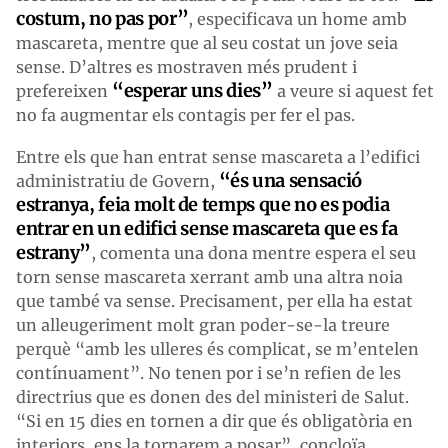
costum, no pas por”
, especificava un home amb
mascareta, mentre que al seu costat un jove seia
sense. D’altres es mostraven més prudent i
“esperar uns dies”
prefereixen
a veure si aquest fet
no fa augmentar els contagis per fer el pas.
Entre els que han entrat sense mascareta a l’edifici
“és una sensació
administratiu de Govern,
estranya, feia molt de temps que no es podia
entrar en un edifici sense mascareta que es fa
estrany”
, comenta una dona mentre espera el seu
torn sense mascareta xerrant amb una altra noia
que també va sense. Precisament, per ella ha estat
un alleugeriment molt gran poder-se-la treure
perquè “amb les ulleres és complicat, se m’entelen
contínuament”. No tenen por i se’n refien de les
directrius que es donen des del ministeri de Salut.
“Si en 15 dies en tornen a dir que és obligatòria en
interiors, ens la tornarem a posar”, concloïa.