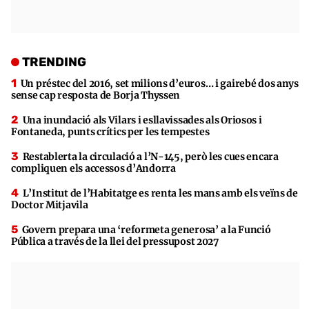
TRENDING
Un préstec del 2016, set milions d’euros… i gairebé dos anys
sense cap resposta de Borja Thyssen
Una inundació als Vilars i esllavissades als Oriosos i
Fontaneda, punts crítics per les tempestes
Restablerta la circulació a l’N-145, però les cues encara
compliquen els accessos d’Andorra
L’Institut de l’Habitatge es renta les mans amb els veïns de
Doctor Mitjavila
Govern prepara una ‘reformeta generosa’ a la Funció
Pública a través de la llei del pressupost 2027