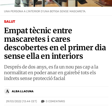
UNA PERSONA A L'INTERIOR D'UNA BOTIGA SENSE MASCARETA.
SALUT
Empat tècnic entre
mascaretes i cares
descobertes en el primer dia
sense ella en interiors
Després de dos anys, es fa un nou pas cap a la
normalitat en poder anar en gairebé tots els
indrets sense protecció facial
A
ALBA LLACUNA
0
COMENTARIS
29/03/2022 (13:44 CET)