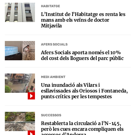
HABITATGE
L’Institut de l’Habitatge es renta les
mans amb els veïns de doctor
Mitjavila
AFERS SOCIALS
Afers Socials aporta només el 10%
del cost dels lloguers del parc públic
MEDI AMBIENT
Una inundació als Vilars i
esllavissades als Oriosos i Fontaneda,
punts crítics per les tempestes
SUCCESSOS
Restablerta la circulació a l’N-145,
però les cues encara compliquen els
accessos d’Andorra