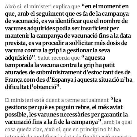
“en el moment en
Això sí, el ministeri explica que
que, amb el seguiment que es fa de la campanya
de vacunació, es va identificar que el nombre de
vacunes adquirides podia ser insuficient per
mantenir la campanya de vacunació fins a la data
prevista, es va procedir a sol·licitar més dosis de
vacuna contra la grip i a gestionar la seva
adquisició”
“aquesta
. Salut recorda que
temporada la vacuna contra la grip ha patit
aturades de subministrament d’estoc tant des de
França com des d’Espanya i aquesta situació n’ha
dificultat l’obtenció”
.
“les
El ministeri està duent a terme actualment
gestions per què es puguin rebre, el més aviat
possible, les vacunes necessàries per garantir la
vacunació fins a la fi de la campanya”
, amb la qual
cosa queda clar, això sí, que en principi no hi ha
intenció de modificar la data de finalització prevista