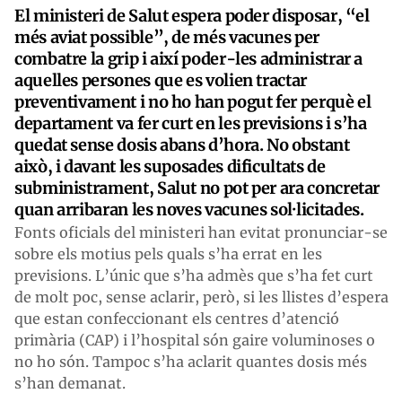
El ministeri de Salut espera poder disposar, “el
més aviat possible”, de més vacunes per
combatre la grip i així poder-les administrar a
aquelles persones que es volien tractar
preventivament i no ho han pogut fer perquè el
departament va fer curt en les previsions i s’ha
quedat sense dosis abans d’hora. No obstant
això, i davant les suposades dificultats de
subministrament, Salut no pot per ara concretar
quan arribaran les noves vacunes sol·licitades.
Fonts oficials del ministeri han evitat pronunciar-se
sobre els motius pels quals s’ha errat en les
previsions. L’únic que s’ha admès que s’ha fet curt
de molt poc, sense aclarir, però, si les llistes d’espera
que estan confeccionant els centres d’atenció
primària (CAP) i l’hospital són gaire voluminoses o
no ho són. Tampoc s’ha aclarit quantes dosis més
s’han demanat.