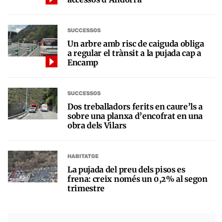
SUCCESSOS
Un arbre amb risc de caiguda obliga
a regular el trànsit a la pujada cap a
Encamp
SUCCESSOS
Dos treballadors ferits en caure’ls a
sobre una planxa d’encofrat en una
obra dels Vilars
HABITATGE
La pujada del preu dels pisos es
frena: creix només un 0,2% al segon
trimestre