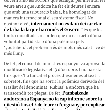
Govern amb les accions que escaigui per intentar fer
veure arreu que Andorra ha fet els deures i encara
que amb una tributació baixa, ha homologat de
manera internacional el seu sistema fiscal. No
internament no evitarà deixar clar
obstant això,
de la badada que ha comès el Govern
. I és que les
fonts consultades recorden que no es tracta d’una
voluntat partidista o d’una polèmica pels
‘youtubers’, el problema és de molt més calat i ve de
més lluny.
De fet, el consell de ministres espanyol va aprovar la
modificació legislativa el 13 d’octubre. I no ha estat
fins que s’ha tancat el procés d’esmenes al text i,
sobretot, fins que ha sortit la polèmica derivada del
trasllat del denominat ‘Rubius’ a Andorra que ha
l’ambaixada
transcendit tot plegat. De fet,
andorrana a Espanya no fa cap informe sobre la
qüestió fins el 2 de febrer d’enguany per explicar