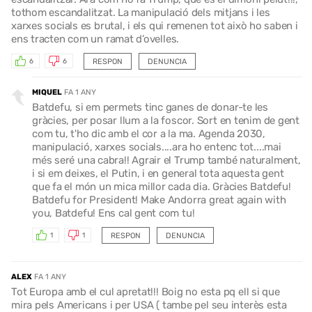
tothom escandalitzat. La manipulació dels mitjans i les
xarxes socials es brutal, i els qui remenen tot això ho saben i
ens tracten com un ramat d’ovelles.
RESPON
DENUNCIA
6
6
MIQUEL
FA 1 ANY
Batdefu, si em permets tinc ganes de donar-te les
gràcies, per posar llum a la foscor. Sort en tenim de gent
com tu, t'ho dic amb el cor a la ma. Agenda 2030,
manipulació, xarxes socials....ara ho entenc tot....mai
més seré una cabra!! Agrair el Trump també naturalment,
i si em deixes, el Putin, i en general tota aquesta gent
que fa el món un mica millor cada dia. Gràcies Batdefu!
Batdefu for President! Make Andorra great again with
you, Batdefu! Ens cal gent com tu!
RESPON
DENUNCIA
1
1
ALEX
FA 1 ANY
Tot Europa amb el cul apretat!!! Boig no esta pq ell si que
mira pels Americans i per USA ( tambe pel seu interès esta