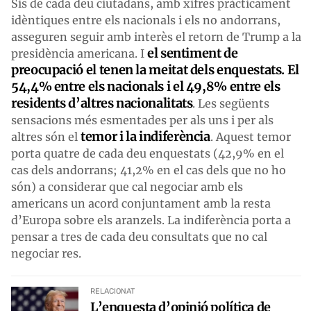
Sis de cada deu ciutadans, amb xifres pràcticament
idèntiques entre els nacionals i els no andorrans,
asseguren seguir amb interès el retorn de Trump a la
el sentiment de
presidència americana. I
preocupació el tenen la meitat dels enquestats. El
54,4% entre els nacionals i el 49,8% entre els
residents d’altres nacionalitats
. Les següents
sensacions més esmentades per als uns i per als
temor i la indiferència
altres són el
. Aquest temor
porta quatre de cada deu enquestats (42,9% en el
cas dels andorrans; 41,2% en el cas dels que no ho
són) a considerar que cal negociar amb els
americans un acord conjuntament amb la resta
d’Europa sobre els aranzels. La indiferència porta a
pensar a tres de cada deu consultats que no cal
negociar res.
RELACIONAT
L’enquesta d’opinió política de