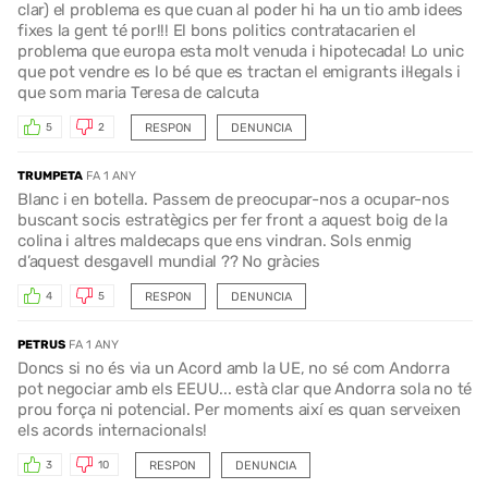
clar) el problema es que cuan al poder hi ha un tio amb idees
fixes la gent té por!!! El bons politics contratacarien el
problema que europa esta molt venuda i hipotecada! Lo unic
que pot vendre es lo bé que es tractan el emigrants il·legals i
que som maria Teresa de calcuta
RESPON
DENUNCIA
5
2
TRUMPETA
FA 1 ANY
Blanc i en botella. Passem de preocupar-nos a ocupar-nos
buscant socis estratègics per fer front a aquest boig de la
colina i altres maldecaps que ens vindran. Sols enmig
d’aquest desgavell mundial ?? No gràcies
RESPON
DENUNCIA
4
5
PETRUS
FA 1 ANY
Doncs si no és via un Acord amb la UE, no sé com Andorra
pot negociar amb els EEUU... està clar que Andorra sola no té
prou força ni potencial. Per moments així es quan serveixen
els acords internacionals!
RESPON
DENUNCIA
3
10