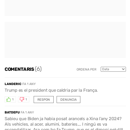
(6)
COMENTARIS
ORDENA PER
LANDERIC
FA 1 ANY
Trump es el president que caldria par la França.
RESPON
DENUNCIA
1
1
BATDEFU
FA 1 ANY
Sabieu que Biden ja habia posat arancels a Xina l’any 2024?
Als vehicles, al acer, alumini, bateries…. I ningú es va
escandalitzar. Ara com ho fa Trump, que es el dimoni pelut!!!,