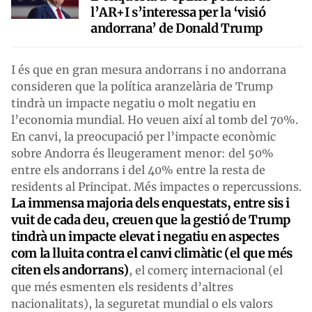
l’AR+I s’interessa per la ‘visió
andorrana’ de Donald Trump
I és que en gran mesura andorrans i no andorrana
consideren que la política aranzelària de Trump
tindrà un impacte negatiu o molt negatiu en
l’economia mundial. Ho veuen així al tomb del 70%.
En canvi, la preocupació per l’impacte econòmic
sobre Andorra és lleugerament menor: del 50%
entre els andorrans i del 40% entre la resta de
residents al Principat. Més impactes o repercussions.
La immensa majoria dels enquestats, entre sis i
vuit de cada deu, creuen que la gestió de Trump
tindrà un impacte elevat i negatiu en aspectes
com la lluita contra el canvi climàtic (el que més
citen els andorrans)
, el comerç internacional (el
que més esmenten els residents d’altres
nacionalitats), la seguretat mundial o els valors