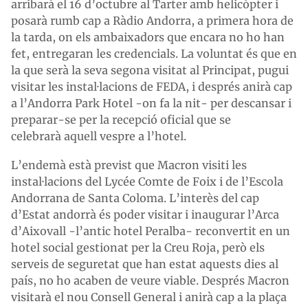
arribarà el 16 d’octubre al Tarter amb helicòpter i
posarà rumb cap a Ràdio Andorra, a primera hora de
la tarda, on els ambaixadors que encara no ho han
fet, entregaran les credencials. La voluntat és que en
la que serà la seva segona visitat al Principat, pugui
visitar les instal·lacions de FEDA, i després anirà cap
a l’Andorra Park Hotel -on fa la nit- per descansar i
preparar-se per la recepció oficial que se
celebrarà aquell vespre a l’hotel.
L’endemà està previst que Macron visiti les
instal·lacions del Lycée Comte de Foix i de l’Escola
Andorrana de Santa Coloma. L’interès del cap
d’Estat andorrà és poder visitar i inaugurar l’Arca
d’Aixovall -l’antic hotel Peralba- reconvertit en un
hotel social gestionat per la Creu Roja, però els
serveis de seguretat que han estat aquests dies al
país, no ho acaben de veure viable. Després Macron
visitarà el nou Consell General i anirà cap a la plaça