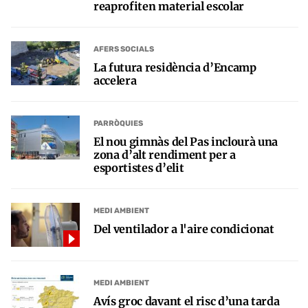
reaprofiten material escolar
AFERS SOCIALS
La futura residència d’Encamp
accelera
PARRÒQUIES
El nou gimnàs del Pas inclourà una
zona d’alt rendiment per a
esportistes d’elit
MEDI AMBIENT
Del ventilador a l'aire condicionat
MEDI AMBIENT
Avís groc davant el risc d’una tarda