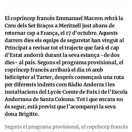
El copríncep francès Emmanuel Macron rebrà la
Creu dels Set Braços a Meritxell just abans de
retornar cap a França, el 17 d’octubre. Aquests
darrers dies els equips de seguretat han vingut al
Principat a revisar tot el trajecte que farà el cap
d’Estat andorrà durant la seva estança -de dos
dies- al país. Segons el programa provisional, el
copríncep francès arribarà el dia 16 amb
helicòpter al Tarter, després començarà una ruta
per diferents indrets com Ràdio Andorra i les
instal·lacions del Lycée Comte de Foix i de l’Escola
Andorrana de Santa Coloma. Tot i que encara no
és segur, està previst que l’acompanyi la seva
dona Brigitte.
Segons el programa provisional, el copríncep francès