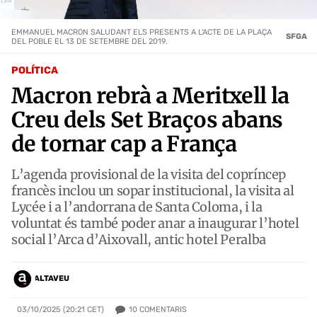
EMMANUEL MACRON SALUDANT ELS PRESENTS A L'ACTE DE LA PLAÇA
SFGA
DEL POBLE EL 13 DE SETEMBRE DEL 2019.
POLÍTICA
Macron rebrà a Meritxell la
Creu dels Set Braços abans
de tornar cap a França
L’agenda provisional de la visita del copríncep
francès inclou un sopar institucional, la visita al
Lycée i a l’andorrana de Santa Coloma, i la
voluntat és també poder anar a inaugurar l’hotel
social l’Arca d’Aixovall, antic hotel Peralba
ALTAVEU
10
COMENTARIS
03/10/2025 (20:21 CET)