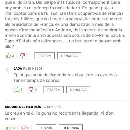
que el donarán. Del paripé institucional corresponent cada
any amb el co-príncep francès de torn. En quant puja a
l'helicòpter camí de l'Eliseo, ja estará ocupant-se de França i
tots els follóns que en tenen. La seva visita, com la que tots
els presidents de França, és una demostració més de la
manca d'independència d'Andorra, de la manca de sobiranía
mentre continuï amb aquesta estructura de Co-Principat. Els
Caps d'Estats són estrangers......us heu parat a pensar amb
allò?
RESPON
DENUNCIA
2
7
JAJA
FA 10 MESOS
Ep ni que aquesta llegenda fos el quijote en extensió...
Tenen temps de sobres.
RESPON
DENUNCIA
3
0
ANDORRA EL MEU PAÍS
FA 10 MESOS
La creu en té 6, i alguns no recorden la llegenda, ni d'on
venen.
RESPON
DENUNCIA
18
0