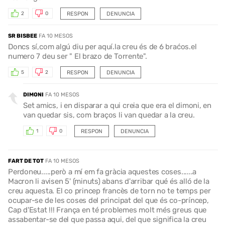
RESPON
DENUNCIA
2
0
SR BISBEE
FA 10 MESOS
Doncs sí,com algú diu per aquí.la creu és de 6 braćos.el
numero 7 deu ser " El brazo de Torrente".
RESPON
DENUNCIA
5
2
DIMONI
FA 10 MESOS
Set amics, i en disparar a qui creia que era el dimoni, en
van quedar sis, com braços li van quedar a la creu.
RESPON
DENUNCIA
1
0
FART DE TOT
FA 10 MESOS
Perdoneu.....però a mí em fa gràcia aquestes coses......a
Macron li avisen 5' (minuts) abans d'arribar qué és alló de la
creu aquesta. El co princep francès de torn no te temps per
ocupar-se de les coses del principat del que és co-príncep,
Cap d'Estat !!! França en té problemes molt més greus que
assabentar-se del que passa aqui, del que significa la creu