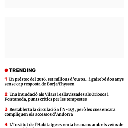
TRENDING
Un préstec del 2016, set milions d’euros… i gairebé dos anys
sense cap resposta de Borja Thyssen
Una inundació als Vilars i esllavissades als Oriosos i
Fontaneda, punts crítics per les tempestes
Restablerta la circulació a l’N-145, però les cues encara
compliquen els accessos d’Andorra
L’Institut de l’Habitatge es renta les mans amb els veïns de