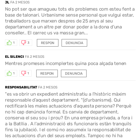
JL
FA 2 MESOS
No pot ser que amagueu tots els problemes com esteu fent a
base de talonari. Urbanisme sense personal que vulgui estar,
treballadors que marxen despres de 25 anys al seu
departament a un altre per donar poder a la dona d'una
conseller.. El carrec us va massa gran...
RESPON
DENUNCIA
1
3
EL SILENCI
FA 2 MESOS
Mentres promeses incomplertes quina poca alçada tenen
RESPON
DENUNCIA
1
1
RESPONSABILITAT
FA 2 MESOS
"es va obrir un expedient administratiu a l’històric màxim
responsable d’aquest departament. "(d'urbanisme). Qui
rectificarà les males actuacions d'aquesta persona? Perquè
no hi cap denúncia formal. Es canvia de departament,
conserva el seu sou i prou? En una empresa privada, a fora i
a la Batllia . A l'administració els funcionaris estàn tranquils
fins la jubilació. I el comú no assumeix la responsabilitat de
les actuacions d'un del seus empleats. Tampoc no hi ha