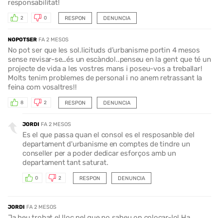
responsabilitat!
RESPON
DENUNCIA
2
0
NOPOTSER
FA 2 MESOS
No pot ser que les sol.licituds d’urbanisme portin 4 mesos
sense revisar-se…és un escàndol..penseu en la gent que té un
projecte de vida a les vostres mans i poseu-vos a treballar!
Molts tenim problemes de personal i no anem retrassant la
feina com vosaltres!!
RESPON
DENUNCIA
8
2
JORDI
FA 2 MESOS
Es el que passa quan el consol es el resposanble del
departament d'urbanisme en comptes de tindre un
conseller per a poder dedicar esforços amb un
departament tant saturat.
RESPON
DENUNCIA
0
2
JORDI
FA 2 MESOS
Ja heu trobat el lloc pel que no sabeu on colocar-lo! Ha