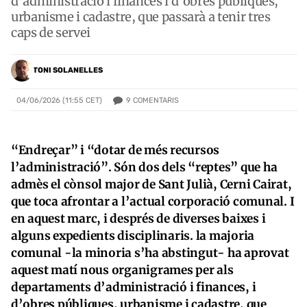
d’administració i finances i d’obres públiques,
urbanisme i cadastre, que passarà a tenir tres
caps de servei
TONI SOLANELLES
9
COMENTARIS
04/06/2026 (11:55 CET)
“Endreçar” i “dotar de més recursos
l’administració”. Són dos dels “reptes” que ha
admès el cònsol major de Sant Julià, Cerni Cairat,
que toca afrontar a l’actual corporació comunal. I
en aquest marc, i després de diverses baixes i
alguns expedients disciplinaris. la majoria
comunal -la minoria s’ha abstingut- ha aprovat
aquest matí nous organigrames per als
departaments d’administració i finances, i
d’obres públiques, urbanisme i cadastre, que