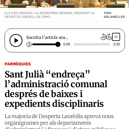
ELS DOS CÒNSOLS I LA SECRETÀRIA GENERAL PRESIDINT LA
TONI
SESSIÓ DE CONSELL DE COMÚ.
SOLANELLES
Escolta l'article ara…
1x
0:00
3:35
PARRÒQUIES
Sant Julià “endreça”
l’administració comunal
després de baixes i
expedients disciplinaris
La majoria de Desperta Laurèdia aprova nous
organigrames per als departaments