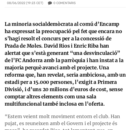
0
COMENTARIS
08/06/2022 (19:23 CET)
La minoria socialdemòcrata al comú d’Encamp
ha expressat la preocupació pel fet que encara no
s’hagi resolt el concurs per a la concessió de
Prada de Moles. David Rios i Enric Riba han
alertat que s’està generant “una desvinculació”
de l’FC Andorra amb la parròquia i han instat a la
majoria perquè avanci amb el projecte. Una
reforma que, han revelat, seria ambiciosa, amb un
estadi per a 15.000 persones, l’exigit a Primera
Divisió, i d’uns 20 milions d’euros de cost, sense
comptar altres elements com una sala
multifuncional també inclosa en l’oferta.
“Estem veient molt moviment entorn el club. Han
pujat, es reuneixen amb el Govern i el projecte és