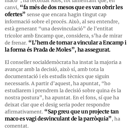
maco”, ha recordat Rios, tot lamentant que, en
“fa més de dos mesos que es van obrir les
canvi,
ofertes”
sense que encara hagin tingut cap
informació sobre el procés. Això, al seu entendre,
està generant “una desvinculació” de l’entitat
tricolor amb Encamp que, considera, s’ha de mirar
“L’hem de tornar a vincular a Encamp i
de frenar.
la forma és Prada de Moles”, ha assegurat.
El conseller socialdemòcrata ha instat la majoria a
avançar amb la decisió, això sí, amb tota la
documentació i els estudis tècnics que siguin
necessaris. A partir d’aquest, ha apuntat, “ho
estudiarem i prendrem la decisió sobre quina és la
nostra postura”, ha apuntat. En el fons, sí que ha
deixat clar que el desig seria poder respondre
“Sap greu que un projecte tan
afirmativament.
maco es vagi desvinculant de la parròquia”
, ha
comentat.