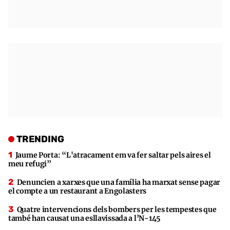
TRENDING
Jaume Porta: “L'atracament em va fer saltar pels aires el
meu refugi”
Denuncien a xarxes que una família ha marxat sense pagar
el compte a un restaurant a Engolasters
Quatre intervencions dels bombers per les tempestes que
també han causat una esllavissada a l’N-145