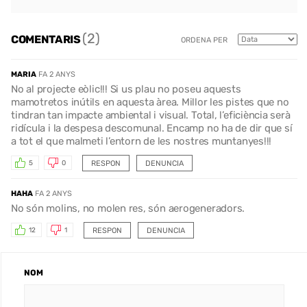
(2)
COMENTARIS
ORDENA PER
MARIA
FA 2 ANYS
No al projecte eòlic!!! Si us plau no poseu aquests
mamotretos inútils en aquesta àrea. Millor les pistes que no
tindran tan impacte ambiental i visual. Total, l’eficiència serà
ridícula i la despesa descomunal. Encamp no ha de dir que sí
a tot el que malmeti l’entorn de les nostres muntanyes!!!
RESPON
DENUNCIA
5
0
HAHA
FA 2 ANYS
No són molins, no molen res, són aerogeneradors.
RESPON
DENUNCIA
12
1
NOM