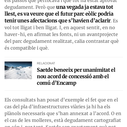
els passos que pertocava i que tot ha estat aprovat
una vegada ja estava tot
degudament. Però que
llest, es va veure que el futur parc eòlic podria
tenir unes afectacions que s’havien d’aclarir
. Es
vol tot lligat i ben lligat. I, en aquest sentit, en no
haver-hi, en afirmat les fonts, ni un avantprojecte
del parc degudament realitzat, calia contrastar què
és compatible i què.
RELACIONAT
Saetde beneeix per unanimitat el
nou acord de concessió amb el
comú d’Encamp
Els consultats han posat d’exemple el fet que en el
cas del pla d’infraestructures viàries ja hi ha els
plànols necessaris que s’han annexat a l’acord. O en
el cas de les molleres, està degudament cartografiat
on són i, per tant, Saetde sap exactament què pot