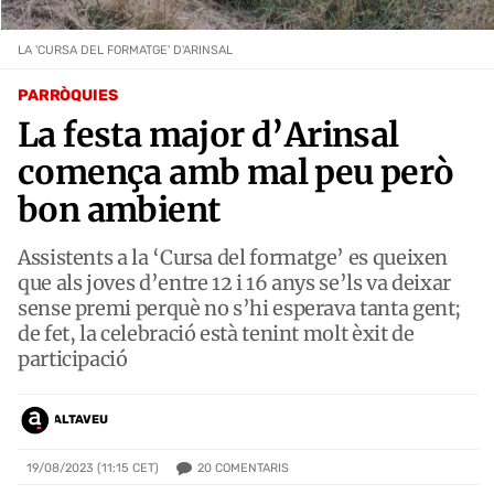
LA 'CURSA DEL FORMATGE' D'ARINSAL
PARRÒQUIES
La festa major d’Arinsal
comença amb mal peu però
bon ambient
Assistents a la ‘Cursa del formatge’ es queixen
que als joves d’entre 12 i 16 anys se’ls va deixar
sense premi perquè no s’hi esperava tanta gent;
de fet, la celebració està tenint molt èxit de
participació
ALTAVEU
20
COMENTARIS
19/08/2023 (11:15 CET)