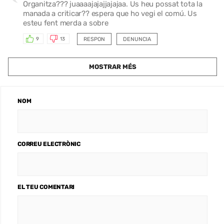
Organitza??? juaaaajajajjajajaa. Us heu possat tota la
manada a criticar?? espera que ho vegi el comú. Us
esteu fent merda a sobre
RESPON
DENUNCIA
9
13
MOSTRAR MÉS
NOM
CORREU ELECTRÒNIC
EL TEU COMENTARI