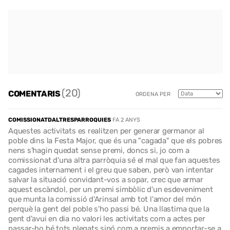
(20)
COMENTARIS
ORDENA PER
COMISSIONATDALTRESPARROQUIES
FA 2 ANYS
Aquestes activitats es realitzen per generar germanor al
poble dins la Festa Major, que és una "cagada" que els pobres
nens s'hagin quedat sense premi, doncs si, jo com a
comissionat d'una altra parròquia sé el mal que fan aquestes
cagades internament i el greu que saben, però van intentar
salvar la situació convidant-vos a sopar, crec que armar
aquest escàndol, per un premi simbòlic d'un esdeveniment
que munta la comissió d'Arinsal amb tot l'amor del món
perquè la gent del poble s'ho passi bé. Una llastima que la
gent d'avui en dia no valori les activitats com a actes per
passar-ho bé tots plegats sinó com a premis a emportar-se a