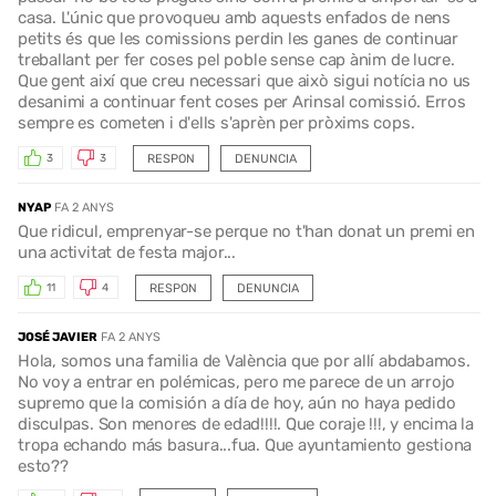
casa. L'únic que provoqueu amb aquests enfados de nens
petits és que les comissions perdin les ganes de continuar
treballant per fer coses pel poble sense cap ànim de lucre.
Que gent així que creu necessari que això sigui notícia no us
desanimi a continuar fent coses per Arinsal comissió. Erros
sempre es cometen i d'ells s'aprèn per pròxims cops.
RESPON
DENUNCIA
3
3
NYAP
FA 2 ANYS
Que ridicul, emprenyar-se perque no t'han donat un premi en
una activitat de festa major...
RESPON
DENUNCIA
11
4
JOSÉ JAVIER
FA 2 ANYS
Hola, somos una familia de València que por allí abdabamos.
No voy a entrar en polémicas, pero me parece de un arrojo
supremo que la comisión a día de hoy, aún no haya pedido
disculpas. Son menores de edad!!!!. Que coraje !!!, y encima la
tropa echando más basura...fua. Que ayuntamiento gestiona
esto??