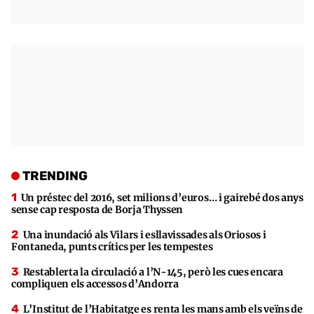
TRENDING
Un préstec del 2016, set milions d’euros… i gairebé dos anys
sense cap resposta de Borja Thyssen
Una inundació als Vilars i esllavissades als Oriosos i
Fontaneda, punts crítics per les tempestes
Restablerta la circulació a l’N-145, però les cues encara
compliquen els accessos d’Andorra
L’Institut de l’Habitatge es renta les mans amb els veïns de