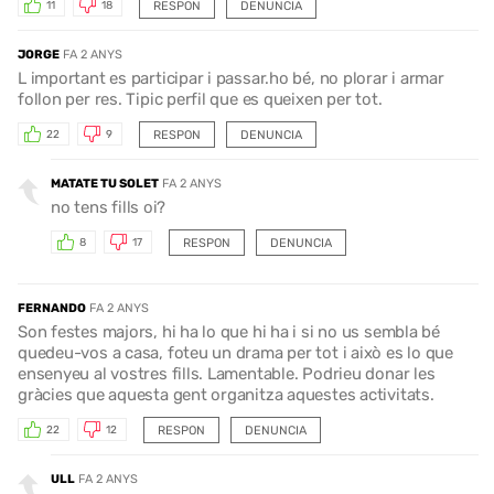
RESPON
DENUNCIA
11
18
JORGE
FA 2 ANYS
L important es participar i passar.ho bé, no plorar i armar
follon per res. Tipic perfil que es queixen per tot.
RESPON
DENUNCIA
22
9
MATATE TU SOLET
FA 2 ANYS
no tens fills oi?
RESPON
DENUNCIA
8
17
FERNANDO
FA 2 ANYS
Son festes majors, hi ha lo que hi ha i si no us sembla bé
quedeu-vos a casa, foteu un drama per tot i això es lo que
ensenyeu al vostres fills. Lamentable. Podrieu donar les
gràcies que aquesta gent organitza aquestes activitats.
RESPON
DENUNCIA
22
12
ULL
FA 2 ANYS