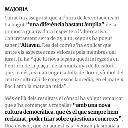
MAJORIA
Cairat ha assegurat que a l’hora de les votacions hi
“una diferència bastant àmplia”
ha hagut
de la
proposta guanyadora respecte a l’alternativa.
Concretament seria de 25 a 10, segons ha pogut
Altaveu
saber l’
. Des del comú s’ha explicat que
entre els aspectes més valorats pels membres del
jurat, hi ha “que la nova façana quedi integrada en
l’entorn de la plaça i de la muntanya de Rocafort i
que, a més, es mantingui la fulla de llorer, símbol del
centre cultural i de congressos lauredià, en el mateix
lloc i amb la mateixa mida”.
Més enllà dels resultats el cònsol ha volgut remarcar
“amb una nova
que s’ha començat a treballar
cultura democràtica, que és el que sempre hem
reclamat, poder triar sobre qüestions concretes”
.
Una decisió, que en aquest cas “veuran plasmada a