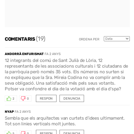
(19)
COMENTARIS
ORDENA PER
ANDORRÀ ENFURISMAT
FA 2 ANYS
12 integrants del comú de Sant Julià de Lòria, 12
representants de les associacions culturals i 12 ciutadans de
la parròquia però només 35 vots. Els números no surten si
no expliqueu que la Sra. Mireia Codina no va complir amb la
seva obligació. Una satisfacció més pels seus votants.
Potser va confondre el dia de la votació amb el dia d'spa?
RESPON
DENUNCIA
2
0
NYAP
FA 2 ANYS
Sembla que els arquitectes van curtets d'idees ultimament.
Tot son linies verticals molt juntes.
RESPON
DENUNCIA
5
0