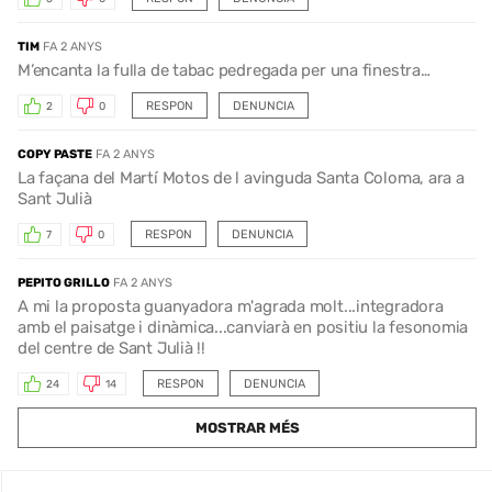
TIM
FA 2 ANYS
M’encanta la fulla de tabac pedregada per una finestra…
RESPON
DENUNCIA
2
0
COPY PASTE
FA 2 ANYS
La façana del Martí Motos de l avinguda Santa Coloma, ara a
Sant Julià
RESPON
DENUNCIA
7
0
PEPITO GRILLO
FA 2 ANYS
A mi la proposta guanyadora m'agrada molt...integradora
amb el paisatge i dinàmica...canviarà en positiu la fesonomia
del centre de Sant Julià !!
RESPON
DENUNCIA
24
14
MOSTRAR MÉS