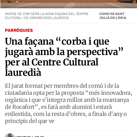
IMATGE DE COM SERÀ LA NOVA FAÇANA DEL CENTRE
COMÚ DE SANT
CULTURAL I DE CONGRESSOS LAUREDIÀ.
JULIÀ DE LÒRIA
PARRÒQUIES
Una façana “corba i que
jugarà amb la perspectiva”
per al Centre Cultural
lauredià
El jurat format per membres del comú i de la
ciutadania opta per la proposta “més innovadora,
orgànica i que s’integra millor amb la muntanya
de Rocafort”, es farà amb alumini i estarà
enllestida, com la resta d’obres, a finals d’any o
principis del que ve