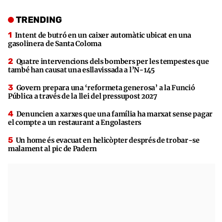
TRENDING
Intent de butró en un caixer automàtic ubicat en una
gasolinera de Santa Coloma
Quatre intervencions dels bombers per les tempestes que
també han causat una esllavissada a l’N-145
Govern prepara una ‘reformeta generosa’ a la Funció
Pública a través de la llei del pressupost 2027
Denuncien a xarxes que una família ha marxat sense pagar
el compte a un restaurant a Engolasters
Un home és evacuat en helicòpter després de trobar-se
malament al pic de Padern