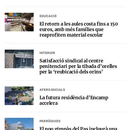
EDUCACIÓ
El retorn a les aules costa fins a 150
euros, amb més famílies que
reaprofiten material escolar
INTERIOR
Satisfacció sindical al centre
penitenciari per la tibada d’orelles
per la ‘reubicació dels orins’
AFERS SOCIALS
La futura residència d’Encamp
accelera
PARRÒQUIES
El nou gimnàs del Pas inclourà una