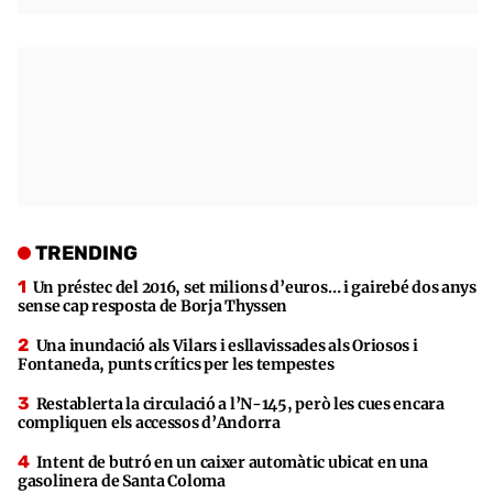
TRENDING
Un préstec del 2016, set milions d’euros… i gairebé dos anys
sense cap resposta de Borja Thyssen
Una inundació als Vilars i esllavissades als Oriosos i
Fontaneda, punts crítics per les tempestes
Restablerta la circulació a l’N-145, però les cues encara
compliquen els accessos d’Andorra
Intent de butró en un caixer automàtic ubicat en una
gasolinera de Santa Coloma