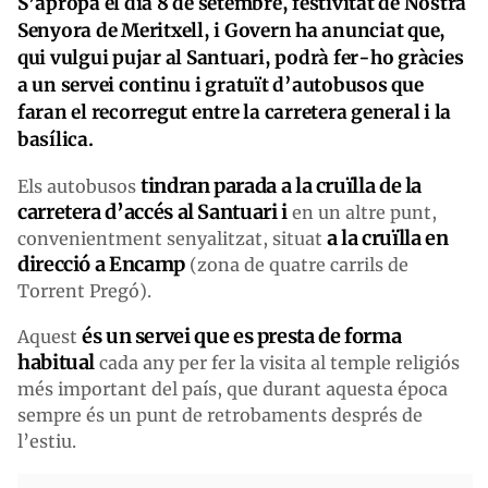
S’apropa el dia 8 de setembre, festivitat de Nostra
Senyora de Meritxell, i Govern ha anunciat que,
qui vulgui pujar al Santuari, podrà fer-ho gràcies
a un servei continu i gratuït d’autobusos que
faran el recorregut entre la carretera general i la
basílica.
tindran parada a la cruïlla de la
Els autobusos
carretera d’accés al Santuari i
en un altre punt,
a la cruïlla en
convenientment senyalitzat, situat
direcció a Encamp
(zona de quatre carrils de
Torrent Pregó).
és un servei que es presta de forma
Aquest
habitual
cada any per fer la visita al temple religiós
més important del país, que durant aquesta época
sempre és un punt de retrobaments després de
l’estiu.