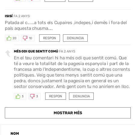
ISISÍ
FA 2 ANYS
Patada al c......a tots els Cupaires ,indepes,i demès i fora del
país aquesta chusma....
RESPON
DENUNCIA
20
10
MÉS ODI QUE SENTIT COMÚ
FA 2 ANYS
En el teu comentari hi ha més odi que sentit comú. Que
té a veure la totalitat de la pagesia espanyola i part de la
francesa amb l'Independentisme, la cup o altres corrents
polítiques. Veig que tens menys sentit comú que una
pedra, doncs justament la pagesia en general es un
sector conservador. Amb gent com tu no aniríem en lloc.
RESPON
DENUNCIA
3
3
MOSTRAR MÉS
NOM