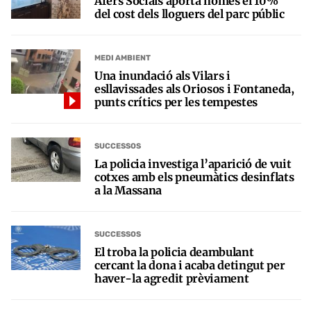
Afers Socials aporta només el 10%
del cost dels lloguers del parc públic
MEDI AMBIENT
Una inundació als Vilars i
esllavissades als Oriosos i Fontaneda,
punts crítics per les tempestes
SUCCESSOS
La policia investiga l’aparició de vuit
cotxes amb els pneumàtics desinflats
a la Massana
SUCCESSOS
El troba la policia deambulant
cercant la dona i acaba detingut per
haver-la agredit prèviament