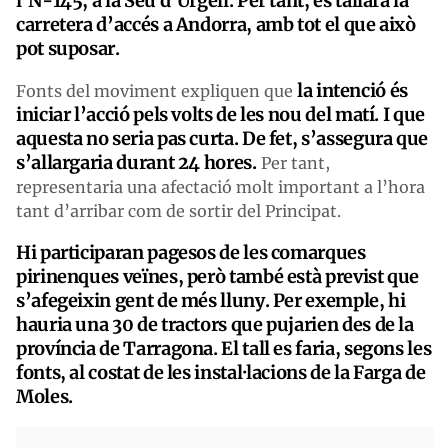
l’N-145, a la Seu d’Urgell. Per tant, es tallarà la
carretera d’accés a Andorra, amb tot el que això
pot suposar.
la intenció és
Fonts del moviment expliquen que
iniciar l’acció pels volts de les nou del matí. I que
aquesta no seria pas curta. De fet, s’assegura que
s’allargaria durant 24 hores.
Per tant,
representaria una afectació molt important a l’hora
tant d’arribar com de sortir del Principat.
Hi participaran pagesos de les comarques
pirinenques veïnes, però també està previst que
s’afegeixin gent de més lluny. Per exemple, hi
hauria una 30 de tractors que pujarien des de la
província de Tarragona. El tall es faria, segons les
fonts, al costat de les instal·lacions de la Farga de
Moles.