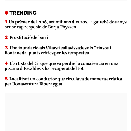
TRENDING
Un préstec del 2016, set milions d’euros… i gairebé dos anys
sense cap resposta de Borja Thyssen
Prostitució de barri
Una inundació als Vilars i esllavissades als Oriosos i
Fontaneda, punts crítics per les tempestes
L’artista del Cirque que va perdre la consciència en una
piscina d’Escaldes s’ha recuperat del tot
Localitzat un conductor que circulava de manera erràtica
per Bonaventura Riberaygua