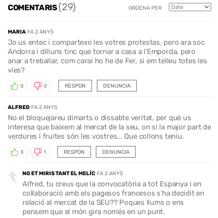
(29)
COMENTARIS
ORDENA PER
MARIA
FA 2 ANYS
Jo us entec i compartexo les votres protestas, pero ara soc
Andorra i dilluns tinc que tornar a casa a l'Emporda, pero
anar a treballar, com carai ho he de Fer, si em telleu totes les
vies?
RESPON
DENUNCIA
0
0
ALFRED
FA 2 ANYS
No el bloquejareu dimarts o dissabte veritat, per què us
interesa que baixem al mercat de la seu, on si la major part de
verdures i fruites són les vostres... Que collons teniu.
RESPON
DENUNCIA
3
1
NO ET MIRIS TANT EL MELÍC
FA 2 ANYS
Alfred, tu creus que la convocatòria a tot Espanya i en
col·laboració amb els pagesos francesos s'ha decidit en
relació al mercat de la SEU?? Poques llums o ens
pensem que el món gira només en un punt.