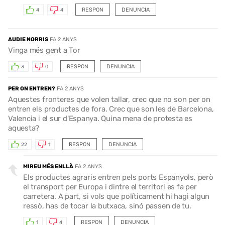
RESPON
DENUNCIA
4
4
AUDIE NORRIS
FA 2 ANYS
Vinga més gent a Tor
RESPON
DENUNCIA
3
0
PER ON ENTREN?
FA 2 ANYS
Aquestes fronteres que volen tallar, crec que no son per on
entren els productes de fora. Crec que son les de Barcelona,
Valencia i el sur d'Espanya. Quina mena de protesta es
aquesta?
RESPON
DENUNCIA
22
1
MIREU MÉS ENLLÀ
FA 2 ANYS
Els productes agraris entren pels ports Espanyols, però
el transport per Europa i dintre el territori es fa per
carretera. A part, si vols que políticament hi hagi algun
ressò, has de tocar la butxaca, sinó passen de tu.
RESPON
DENUNCIA
1
4