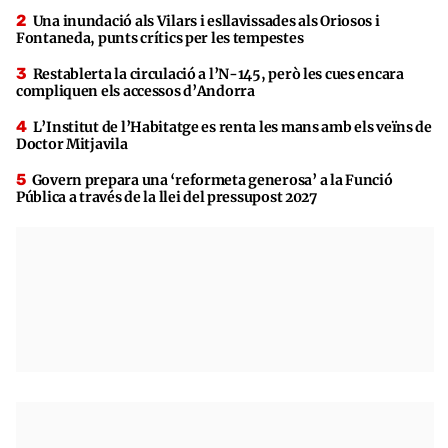
Una inundació als Vilars i esllavissades als Oriosos i
Fontaneda, punts crítics per les tempestes
Restablerta la circulació a l’N-145, però les cues encara
compliquen els accessos d’Andorra
L’Institut de l’Habitatge es renta les mans amb els veïns de
Doctor Mitjavila
Govern prepara una ‘reformeta generosa’ a la Funció
Pública a través de la llei del pressupost 2027