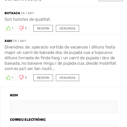
BUTXACA
FA 1 ANY
Son turistes de qualitat.
RESPON
DENUNCIA
1
0
XAVI
FA 1 ANY
Divendres de .operacio sortida de vacances i dilluns festa
major un carril de baixada dos de pujada cua a tope.avui
dilluns tornada de finde llarg i un carril de pujada i dos de
baixada..no baixave ningu i de pujada cua..desde mobilitat
com es pot ser tan inutil...
RESPON
DENUNCIA
1
0
NOM
CORREU ELECTRÒNIC