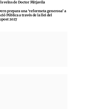
ls veïns de Doctor Mitjavila
ern prepara una ‘reformeta generosa’ a
ció Pública a través de la llei del
upost 2027