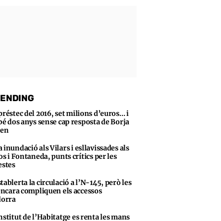
ENDING
préstec del 2016, set milions d’euros… i
bé dos anys sense cap resposta de Borja
sen
 inundació als Vilars i esllavissades als
s i Fontaneda, punts crítics per les
stes
tablerta la circulació a l’N-145, però les
encara compliquen els accessos
dorra
nstitut de l’Habitatge es renta les mans