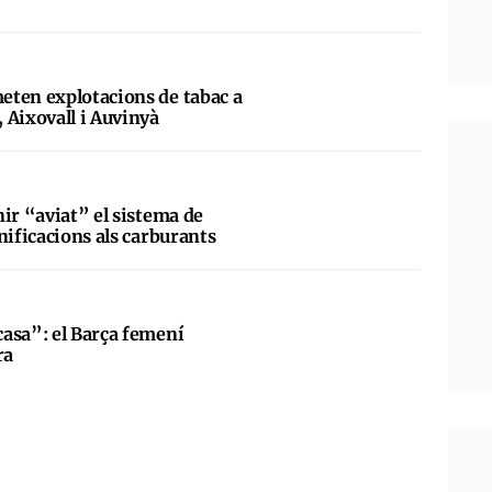
eten explotacions de tabac a
 Aixovall i Auvinyà
ir “aviat” el sistema de
nificacions als carburants
asa”: el Barça femení
ra