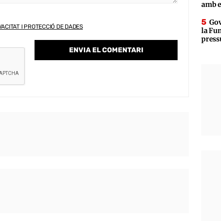
amb e
Gov
VACITAT I PROTECCIÓ DE DADES
la Fun
press