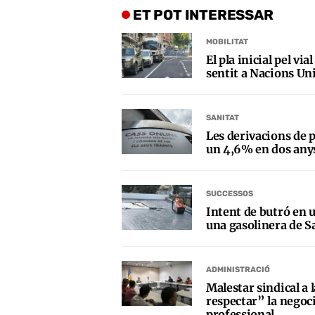
ET POT INTERESSAR
MOBILITAT
El pla inicial pel vi
sentit a Nacions Uni
SANITAT
Les derivacions de p
un 4,6% en dos any
SUCCESSOS
Intent de butró en 
una gasolinera de 
ADMINISTRACIÓ
Malestar sindical a 
respectar” la negoci
professional