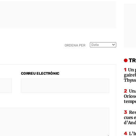
ORDENA PER
TR
Un 
CORREU ELECTRÒNIC
gaire
Thys
Una
Orioso
tempe
Res
cues 
d’An
L’I