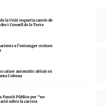
al de la Unió requeria canvis de
des i Consell de la Terra
acients a l’estranger creixen
s
un caixer automàtic ubicat en
Santa Coloma
la Funció Pública per “no
ació sobre la carrera