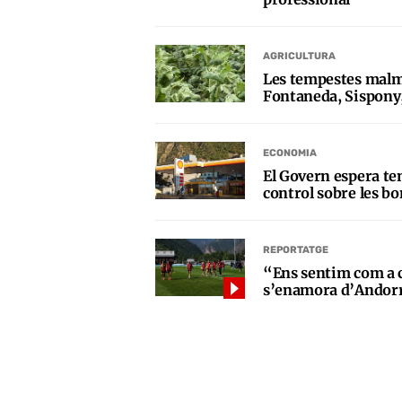
AGRICULTURA
Les tempestes malm
Fontaneda, Sispony,
ECONOMIA
El Govern espera ten
control sobre les bo
REPORTATGE
“Ens sentim com a c
s’enamora d’Andor