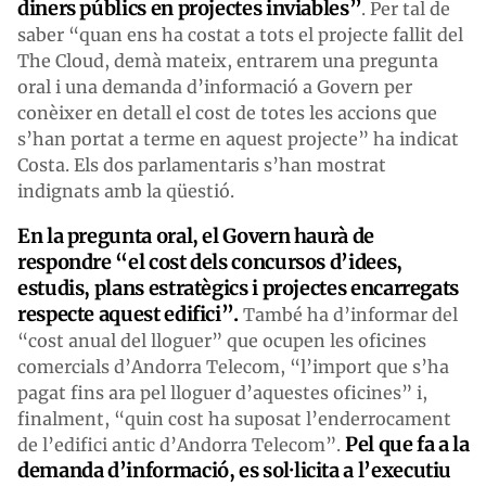
diners públics en projectes inviables”
. Per tal de
saber “quan ens ha costat a tots el projecte fallit del
The Cloud, demà mateix, entrarem una pregunta
oral i una demanda d’informació a Govern per
conèixer en detall el cost de totes les accions que
s’han portat a terme en aquest projecte” ha indicat
Costa. Els dos parlamentaris s’han mostrat
indignats amb la qüestió.
En la
pregunta oral
, el Govern haurà de
respondre “el cost dels concursos d’idees,
estudis, plans estratègics i projectes encarregats
respecte aquest edifici”.
També ha d’informar del
“cost anual del lloguer” que ocupen les oficines
comercials d’Andorra Telecom, “l’import que s’ha
pagat fins ara pel lloguer d’aquestes oficines” i,
finalment, “quin cost ha suposat l’enderrocament
Pel que fa a la
de l’edifici antic d’Andorra Telecom”.
demanda d’informació
, es sol·licita a l’executiu