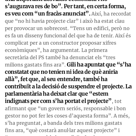
s’augurava res de bo”. Per tant, en certa forma,
es veu com “un fracàs anunciat”.
Així, ha recordat
que “no hi havia projecte clar” i això ha estat clau
per provocar un sobrecost. “Tens un edifici, però no
es fa un disseny funcional del que ha de tenir. Així és
complicat per a un constructor proposar xifres
econòmiques”, ha argumentat. La primera
secretària del PS també ha denunciat els “tres
Gili ha apuntat que “s’ha
milions gastats fins ara”.
constatat que no tenien ni idea de què aniria
allà”, fet que, al seu entendre, també ha
contribuït a la decisió de suspendre el projecte. La
parlamentària ha deixat clar que “estem
indignats per com s’ha portat el projecte”
, tot
afirmant que “un govern seriós, responsable i bon
gestor no pot fer les coses d’aquesta forma”. A més,
s’ha preguntat, a banda dels tres milions gastats
fins ara, “què costarà anul·lar aquest projecte” i