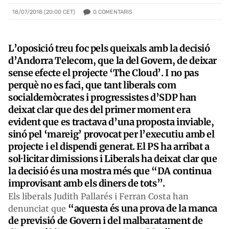
0
COMENTARIS
18/07/2018 (20:00 CET)
L’oposició treu foc pels queixals amb la decisió
d’Andorra Telecom, que la del Govern, de deixar
sense efecte el projecte ‘The Cloud’. I no pas
perquè no es faci, que tant liberals com
socialdemòcrates i progressistes d’SDP han
deixat clar que des del primer moment era
evident que es tractava d’una proposta inviable,
sinó pel ‘mareig’ provocat per l’executiu amb el
projecte i el dispendi generat. El PS ha arribat a
sol·licitar dimissions i Liberals ha deixat clar que
la decisió és una mostra més que “DA continua
improvisant amb els diners de tots”.
Els liberals Judith Pallarés i Ferran Costa han
“aquesta és una prova de la manca
denunciat que
de previsió de Govern i del malbaratament de