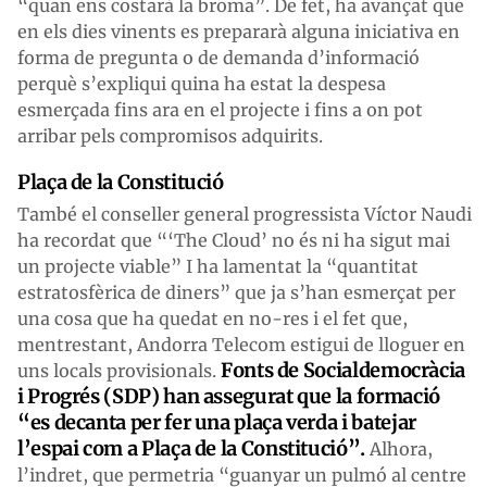
“quan ens costarà la broma”. De fet, ha avançat que
en els dies vinents es prepararà alguna iniciativa en
forma de pregunta o de demanda d’informació
perquè s’expliqui quina ha estat la despesa
esmerçada fins ara en el projecte i fins a on pot
arribar pels compromisos adquirits.
Plaça de la Constitució
També el conseller general progressista Víctor Naudi
ha recordat que “‘The Cloud’ no és ni ha sigut mai
un projecte viable” I ha lamentat la “quantitat
estratosfèrica de diners” que ja s’han esmerçat per
una cosa que ha quedat en no-res i el fet que,
mentrestant, Andorra Telecom estigui de lloguer en
Fonts de Socialdemocràcia
uns locals provisionals.
i Progrés (SDP) han assegurat que la formació
“es decanta per fer una plaça verda i batejar
l’espai com a Plaça de la Constitució”.
Alhora,
l’indret, que permetria “guanyar un pulmó al centre