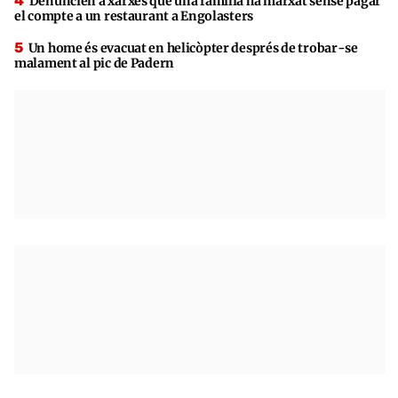
Denuncien a xarxes que una família ha marxat sense pagar
el compte a un restaurant a Engolasters
Un home és evacuat en helicòpter després de trobar-se
malament al pic de Padern