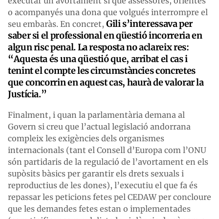
executar un avortament sí que assessorés, orientés
o acompanyés una dona que volgués interrompre el
Gili s’interessava per
seu embaràs. En concret,
saber si el professional en qüestió incorreria en
algun risc penal. La resposta no aclareix res:
“Aquesta és una qüestió que, arribat el cas i
tenint el compte les circumstàncies concretes
que concorrin en aquest cas, haurà de valorar la
Justícia.”
Finalment, i quan la parlamentària demana al
Govern si creu que l’actual legislació andorrana
compleix les exigències dels organismes
internacionals (tant el Consell d’Europa com l’ONU
són partidaris de la regulació de l’avortament en els
supòsits bàsics per garantir els drets sexuals i
reproductius de les dones), l’executiu el que fa és
repassar les peticions fetes pel CEDAW per concloure
que les demandes fetes estan o implementades