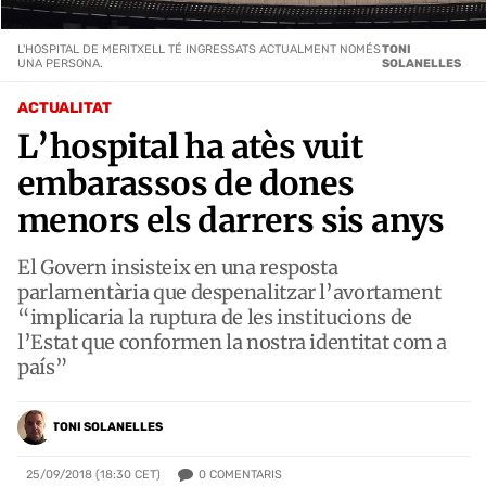
L'HOSPITAL DE MERITXELL TÉ INGRESSATS ACTUALMENT NOMÉS
TONI
UNA PERSONA.
SOLANELLES
ACTUALITAT
L’hospital ha atès vuit
embarassos de dones
menors els darrers sis anys
El Govern insisteix en una resposta
parlamentària que despenalitzar l’avortament
“implicaria la ruptura de les institucions de
l’Estat que conformen la nostra identitat com a
país”
TONI SOLANELLES
0
COMENTARIS
25/09/2018 (18:30 CET)