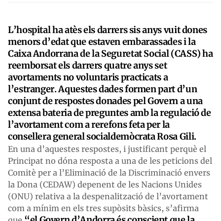
L’hospital ha atès els darrers sis anys vuit dones
menors d’edat que estaven embarassades i la
Caixa Andorrana de la Seguretat Social (CASS) ha
reemborsat els darrers quatre anys set
avortaments no voluntaris practicats a
l’estranger. Aquestes dades formen part d’un
conjunt de respostes donades pel Govern a una
extensa bateria de preguntes amb la regulació de
l’avortament com a rerefons feta per la
consellera general socialdemòcrata Rosa Gili.
En una d’aquestes respostes, i justificant perquè el
Principat no dóna resposta a una de les peticions del
Comitè per a l’Eliminació de la Discriminació envers
la Dona (CEDAW) depenent de les Nacions Unides
(ONU) relativa a la despenalització de l’avortament
com a mínim en els tres supòsits bàsics, s’afirma
“el Govern d’Andorra és conscient que la
que