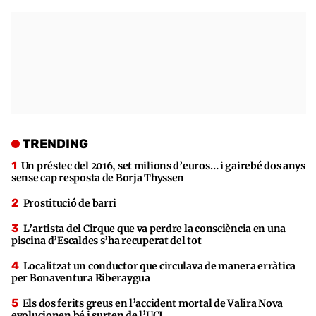
TRENDING
Un préstec del 2016, set milions d’euros… i gairebé dos anys
sense cap resposta de Borja Thyssen
Prostitució de barri
L’artista del Cirque que va perdre la consciència en una
piscina d’Escaldes s’ha recuperat del tot
Localitzat un conductor que circulava de manera erràtica
per Bonaventura Riberaygua
Els dos ferits greus en l’accident mortal de Valira Nova
evolucionen bé i surten de l’UCI