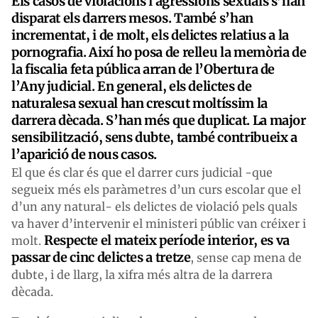
Els casos de violacions i agressions sexuals s’han
disparat els darrers mesos. També s’han
incrementat, i de molt, els delictes relatius a la
pornografia. Així ho posa de relleu la memòria de
la fiscalia feta pública arran de l’Obertura de
l’Any judicial. En general, els delictes de
naturalesa sexual han crescut moltíssim la
darrera dècada. S’han més que duplicat. La major
sensibilització, sens dubte, també contribueix a
l’aparició de nous casos.
El que és clar és que el darrer curs judicial -que
segueix més els paràmetres d’un curs escolar que el
d’un any natural- els delictes de violació pels quals
va haver d’intervenir el ministeri públic van créixer i
Respecte el mateix període interior, es va
molt.
passar de cinc delictes a tretze
, sense cap mena de
dubte, i de llarg, la xifra més altra de la darrera
dècada.