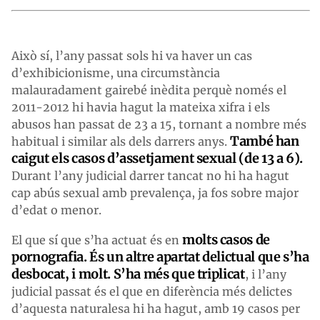
Això sí, l’any passat sols hi va haver un cas
d’exhibicionisme, una circumstància
malauradament gairebé inèdita perquè només el
2011-2012 hi havia hagut la mateixa xifra i els
abusos han passat de 23 a 15, tornant a nombre més
També han
habitual i similar als dels darrers anys.
caigut els casos d’assetjament sexual (de 13 a 6).
Durant l’any judicial darrer tancat no hi ha hagut
cap abús sexual amb prevalença, ja fos sobre major
d’edat o menor.
molts casos de
El que sí que s’ha actuat és en
pornografia. És un altre apartat delictual que s’ha
desbocat, i molt. S’ha més que triplicat
, i l’any
judicial passat és el que en diferència més delictes
d’aquesta naturalesa hi ha hagut, amb 19 casos per