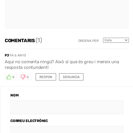
(1)
COMENTARIS
ORDENA PER
PJ
FA 6 ANYS
Aquí no comenta ningú? Això sí que és greu i mereix una
resposta contundent!
RESPON
DENUNCIA
0
0
NOM
CORREU ELECTRÒNIC