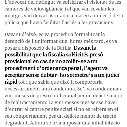
L’advocat del detingut va sol·licitar el visionat de les
càmeres de vidiovigilància i el que van revelar les
imatges van deixar astorada la mateixa direcció de la
policia que havia facilitat l’accés a les gravacions
Davant d’això, es va procedir a formalitzar la
detenció de l’uniformat que, hores més tard, es va
Davant la
posar a disposició de la Batllia.
possibilitat que la fiscalia sol·licités presó
provisional en cas de no acollir-se a un
procediment d’ordenança penal, l’agent va
acceptar sense dubtar-ho sotmetre’s a un judici
ràpid
tot i que sabia que això li comportaria
necessàriament una condemna. Se’l va condemnar a
vuit mesos de presó condicional per un delicte major
de maltractaments i a vuit mesos mes sense haver
d’entrar al centre penitenciari si no es reitera en el
seu comportament per un delicte menor de tracte
degradant. Alhora se li va imposar una inhabilitació