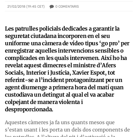
0
COMENTARIS
21/02/2018 (19:45 CET)
Les patrulles policials dedicades a garantir la
seguretat ciutadana incorporen en el seu
uniforme una càmera de vídeo tipus ‘go pro’ per
enregistrar aquelles intervencions sensibles o
complicades en les quals intervenen. Així ho ha
revelat aquest dimecres el ministre d’Afers
Socials, Interior i Justícia, Xavier Espot, tot
referint-se a l’incident protagonitzant per un
agent diumenge a primera hora del matí quan
custodiava un detingut al qual el va acabar
colpejant de manera violenta i
desproporcionada.
Aquestes càmeres ja fa uns quants mesos que
s’estan usant i les porta un dels dos components de
les patrulles. A l’altura del pit i d’activació a la