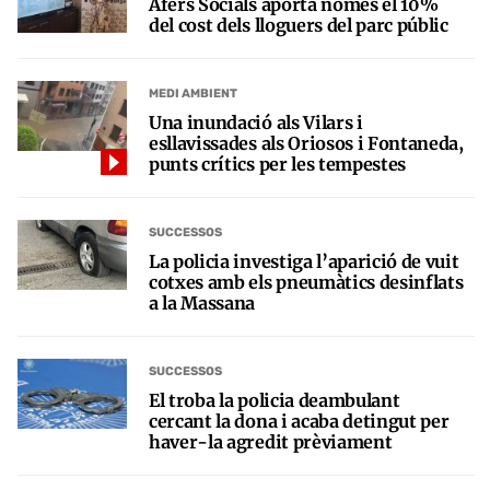
Afers Socials aporta només el 10%
del cost dels lloguers del parc públic
MEDI AMBIENT
Una inundació als Vilars i
esllavissades als Oriosos i Fontaneda,
punts crítics per les tempestes
SUCCESSOS
La policia investiga l’aparició de vuit
cotxes amb els pneumàtics desinflats
a la Massana
SUCCESSOS
El troba la policia deambulant
cercant la dona i acaba detingut per
haver-la agredit prèviament