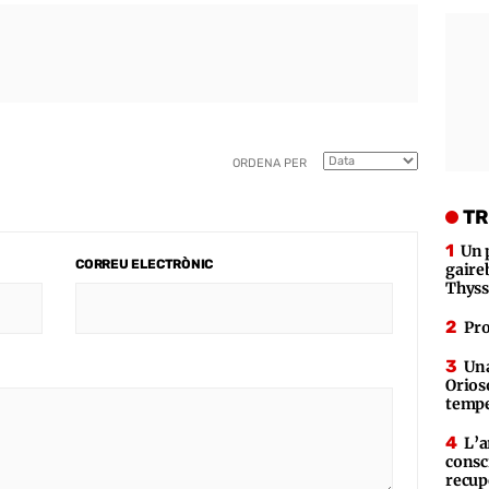
ORDENA PER
TR
Un 
CORREU ELECTRÒNIC
gaire
Thys
Pro
Una
Orioso
tempe
L’a
consc
recup