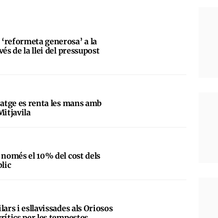
‘reformeta generosa’ a la
és de la llei del pressupost
tatge es renta les mans amb
Mitjavila
 només el 10% del cost dels
blic
lars i esllavissades als Oriosos
rítics per les tempestes