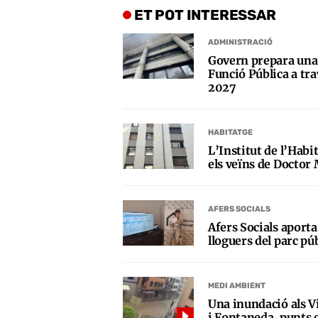
ET POT INTERESSAR
ADMINISTRACIÓ
Govern prepara una 
Funció Pública a trav
2027
HABITATGE
L’Institut de l’Habi
els veïns de Doctor 
AFERS SOCIALS
Afers Socials aporta
lloguers del parc pú
MEDI AMBIENT
Una inundació als Vi
i Fontaneda, punts c