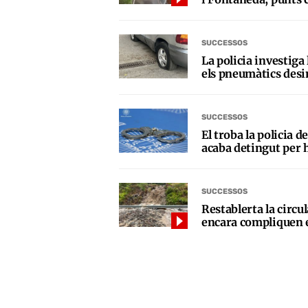
SUCCESSOS
La policia investiga
els pneumàtics desi
SUCCESSOS
El troba la policia 
acaba detingut per 
SUCCESSOS
Restablerta la circul
encara compliquen e