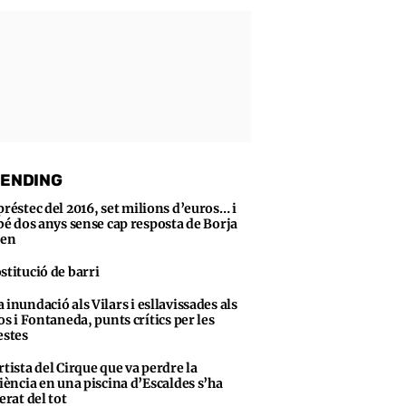
ENDING
préstec del 2016, set milions d’euros… i
bé dos anys sense cap resposta de Borja
sen
stitució de barri
 inundació als Vilars i esllavissades als
s i Fontaneda, punts crítics per les
stes
rtista del Cirque que va perdre la
iència en una piscina d’Escaldes s’ha
erat del tot