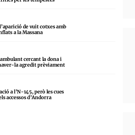
 l’aparició de vuit cotxes amb
nflats a la Massana
deambulant cercant la dona i
haver-la agredit prèviament
ació a l’N-145, però les cues
ls accessos d’Andorra