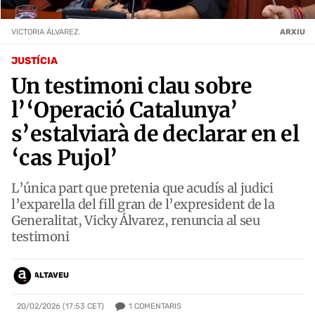
VICTORIA ÁLVAREZ.
ARXIU
JUSTÍCIA
Un testimoni clau sobre
l’‘Operació Catalunya’
s’estalviarà de declarar en el
‘cas Pujol’
L’única part que pretenia que acudís al judici
l’exparella del fill gran de l’expresident de la
Generalitat, Vicky Álvarez, renuncia al seu
testimoni
ALTAVEU
1
COMENTARIS
20/02/2026 (17:53 CET)