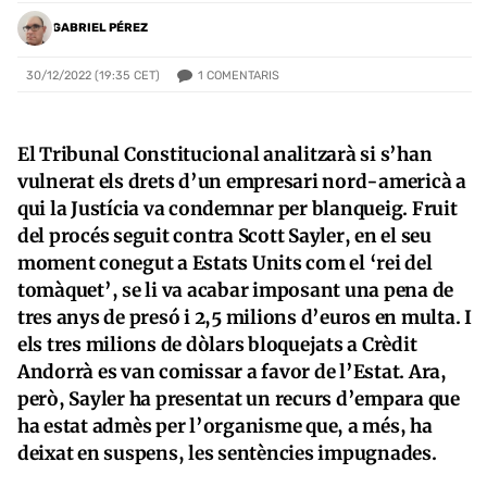
GABRIEL PÉREZ
1
COMENTARIS
30/12/2022 (19:35 CET)
El Tribunal Constitucional analitzarà si s’han
vulnerat els drets d’un empresari nord-americà a
qui la Justícia va condemnar per blanqueig. Fruit
del procés seguit contra Scott Sayler, en el seu
moment conegut a Estats Units com el ‘rei del
tomàquet’, se li va acabar imposant una pena de
tres anys de presó i 2,5 milions d’euros en multa. I
els tres milions de dòlars bloquejats a Crèdit
Andorrà es van comissar a favor de l’Estat. Ara,
però, Sayler ha presentat un recurs d’empara que
ha estat admès per l’organisme que, a més, ha
deixat en suspens, les sentències impugnades.