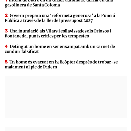
gasolinera de Santa Coloma
Govern prepara una ‘reformeta generosa’ a la Funció
Pública a través de la llei del pressupost 2027
Una inundació als Vilars i esllavissades als Oriosos i
Fontaneda, punts crítics per les tempestes
Detingut un home en ser enxampat amb un carnet de
conduir falsificat
Un home és evacuat en helicòpter després de trobar-se
malament al pic de Padern