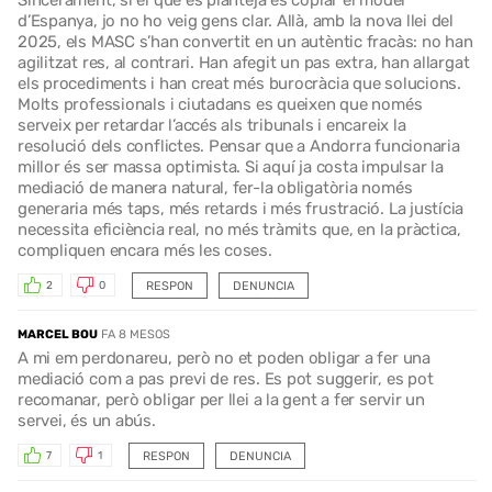
d’Espanya, jo no ho veig gens clar. Allà, amb la nova llei del
2025, els MASC s’han convertit en un autèntic fracàs: no han
agilitzat res, al contrari. Han afegit un pas extra, han allargat
els procediments i han creat més burocràcia que solucions.
Molts professionals i ciutadans es queixen que només
serveix per retardar l’accés als tribunals i encareix la
resolució dels conflictes. Pensar que a Andorra funcionaria
millor és ser massa optimista. Si aquí ja costa impulsar la
mediació de manera natural, fer-la obligatòria només
generaria més taps, més retards i més frustració. La justícia
necessita eficiència real, no més tràmits que, en la pràctica,
compliquen encara més les coses.
RESPON
DENUNCIA
2
0
MARCEL BOU
FA 8 MESOS
A mi em perdonareu, però no et poden obligar a fer una
mediació com a pas previ de res. Es pot suggerir, es pot
recomanar, però obligar per llei a la gent a fer servir un
servei, és un abús.
RESPON
DENUNCIA
7
1