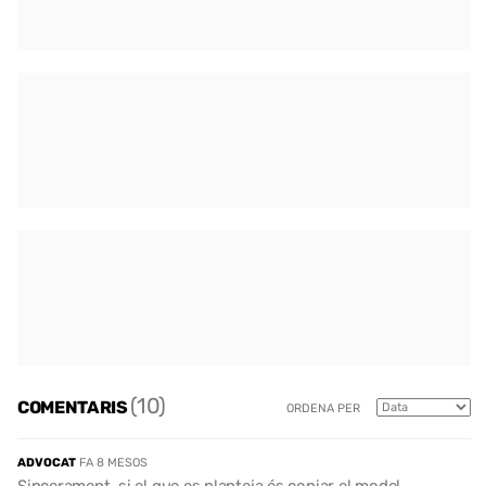
(10)
COMENTARIS
ORDENA PER
ADVOCAT
FA 8 MESOS
Sincerament, si el que es planteja és copiar el model