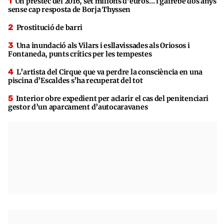
Un préstec del 2016, set milions d’euros… i gairebé dos anys
sense cap resposta de Borja Thyssen
Prostitució de barri
Una inundació als Vilars i esllavissades als Oriosos i
Fontaneda, punts crítics per les tempestes
L’artista del Cirque que va perdre la consciència en una
piscina d’Escaldes s’ha recuperat del tot
Interior obre expedient per aclarir el cas del penitenciari
gestor d’un aparcament d’autocaravanes