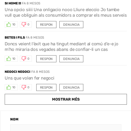
SI HOME !!!
FA 8 MESOS
Una opcio siiii Una onligacio nooo Lliure eleccio Jo tambe
vull que obliguin als consumidors a comprar els meus serveis
RESPON
DENUNCIA
10
0
BETES I FILS
FA 8 MESOS
Doncs veient l'èxit que ha tingut mediant al comú d'e-e jo
m'ho miraria dos vegades abans de confiar-li un cas
RESPON
DENUNCIA
10
0
NEGOCI NEGOCI
FA 8 MESOS
Uns que volen fer negoci
RESPON
DENUNCIA
10
0
MOSTRAR MÉS
NOM