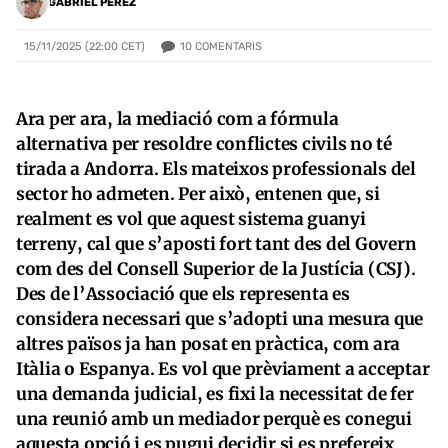
GABRIEL PÉREZ
10
COMENTARIS
15/11/2025 (22:00 CET)
Ara per ara, la mediació com a fórmula
alternativa per resoldre conflictes civils no té
tirada a Andorra. Els mateixos professionals del
sector ho admeten. Per això, entenen que, si
realment es vol que aquest sistema guanyi
terreny, cal que s’aposti fort tant des del Govern
com des del Consell Superior de la Justícia (CSJ).
Des de l’Associació que els representa es
considera necessari que s’adopti una mesura que
altres països ja han posat en pràctica, com ara
Itàlia o Espanya. Es vol que prèviament a acceptar
una demanda judicial, es fixi la necessitat de fer
una reunió amb un mediador perquè es conegui
aquesta opció i es pugui decidir si es prefereix