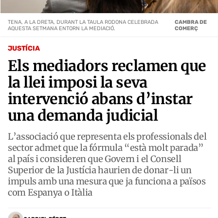
TENA, A LA DRETA, DURANT LA TAULA RODONA CELEBRADA
CAMBRA DE
AQUESTA SETMANA ENTORN LA MEDIACIÓ.
COMERÇ
JUSTÍCIA
Els mediadors reclamen que
la llei imposi la seva
intervenció abans d’instar
una demanda judicial
L’associació que representa els professionals del
sector admet que la fórmula “està molt parada”
al país i consideren que Govern i el Consell
Superior de la Justícia haurien de donar-li un
impuls amb una mesura que ja funciona a països
com Espanya o Itàlia