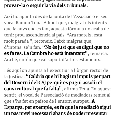
provar-la o seguir la via dels tribunals.
Així ho apunta des de la junta de l’Associació el seu
vocal Ramon Tena. Admet que, malgrat els intents
que fa anys que es fan, aquesta fórmula no acaba de
tenir prou ascendència al país. “Ara mateix, està
molt parada·”, reconeix. I això malgrat que,
“No és just que es digui que no
d’intens, se’n fan.
es fa res. La Cambra ho està intentant”
, remarca.
Ara bé, entén que cal suport d’altres estaments.
I és aquí on apunta a l’executiu i a l’òrgan rector de
“Caldria que hi hagi un impuls per part
la Justícia.
del Govern i del CSJ perquè es pugui assolir el
canvi cultura
l
que fa falta”
, afirma Tena. En aquest
sentit, el vocal de l’associació de mediadors remet al
A
que s’ha fet en països de l’entorn europeu.
Espanya, per exemple, es fa que la mediació sigui
un pas previ necessari abans de poder presentar