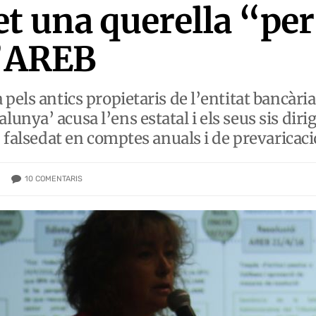
et una querella “pe
l’AREB
pels antics propietaris de l’entitat bancàri
unya’ acusa l’ens estatal i els seus sis di
, falsedat en comptes anuals i de prevaricaci
10
COMENTARIS