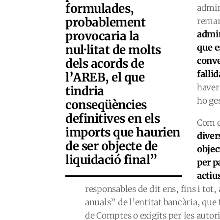
formulades,
admin
probablement
remar
provocaria la
admin
que e
nul·litat de molts
conve
dels acords de
falli
l’AREB, el que
haver
tindria
ho ges
conseqüències
definitives en els
Com e
imports que haurien
diver
de ser objecte de
objec
liquidació final”
per p
actiu
responsables de dit ens, fins i tot
anuals” de l’entitat bancària, que 
de Comptes o exigits per les autori