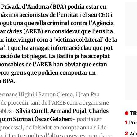
a Privada d’Andorra (BPA) podria estar en
màxims accionistes de l’entitat i el seu CEO i
gut una querella criminal contra l’Agència
Bancàries (AREB) en considerar que l’ens ha
 intervingut com a ‘víctima col·lateral’ de la
’. I que ha amagat informació clau que pot
tuació de tot plegat. La Batllia ja ha acceptat
esponsables de l’AREB han obviat que estan
s prou greus que podrien comportar un
 a BPA.
germans Higini i Ramon Cierco, i Joan Pau
 de procedir tant de l’AREB com a organisme
Sílvia Cunill, Armand Pujal, Charles
ables -
TR
uim Surina i Òscar Gelabert
- podria ser
Pro
 processal, de falsedat en compte anuals i de
Ade
ri. I entre moltes d’altres coses, es recorda en