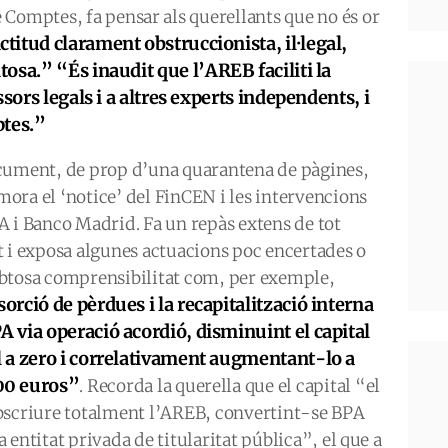
Comptes, fa pensar als querellants que no és or
ctitud clarament obstruccionista, il·legal,
itosa.”
“És inaudit que l’AREB faciliti la
sors legals i a altres experts independents, i
ptes.”
cument, de prop d’una quarantena de pàgines,
ora el ‘notice’ del FinCEN i les intervencions
A i Banco Madrid. Fa un repàs extens de tot
t i exposa algunes actuacions poc encertades o
btosa comprensibilitat com, per exemple,
sorció de pèrdues i la recapitalització interna
A via operació acordió, disminuint el capital
l a zero i correlativament augmentant-lo a
00 euros”
. Recorda la querella que el capital “el
bscriure totalment l’AREB, convertint-se BPA
 entitat privada de titularitat pública”, el que a