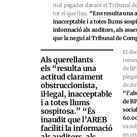
mal pagador davant el Tribunal de 
“Ens resulta una a
tot el que lluu.
inacceptable i a totes llums sosp
informació als auditors, als asses
que la negui al Tribunal de Com
El do
Als querellants
remem
els “resulta una
de BP
actitud clarament
plega
obstruccionista,
de du
il·legal, inacceptable
“l’ab
i a totes llums
de BP
socia
sospitosa.” “És
60.0
inaudit que l’AREB
va su
faciliti la informació
en una
als auditors, als