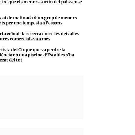
tre que els menors surtin del país sense
cat de matinada d’un grup de menors
ats per una tempesta a Pessons
rta veïnal: la recerca entre les deixalles
ntres comercials va a més
rtista del Cirque que va perdre la
iència en una piscina d’Escaldes s’ha
erat del tot