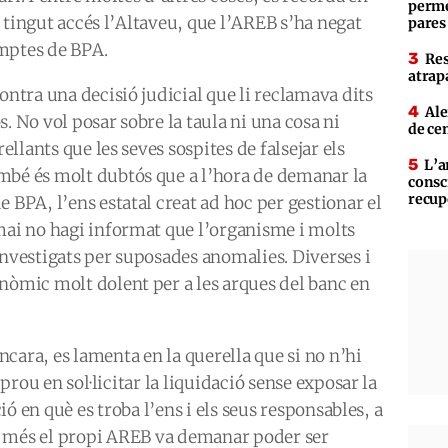
perme
ha tingut accés l’Altaveu, que l’AREB s’ha negat
pares
omptes de BPA.
Res
atrap
ontra una decisió judicial que li reclamava dits
Ale
. No vol posar sobre la taula ni una cosa ni
de ce
rellants que les seves sospites de falsejar els
L’a
mbé és molt dubtós que a l’hora de demanar la
consc
recup
 BPA, l’ens estatal creat ad hoc per gestionar el
mai no hagi informat que l’organisme i molts
investigats per suposades anomalies. Diverses i
nòmic molt dolent per a les arques del banc en
ncara, es lamenta en la querella que si no n’hi
prou en sol·licitar la liquidació sense exposar la
ió en què es troba l’ens i els seus responsables, a
 més el propi AREB va demanar poder ser