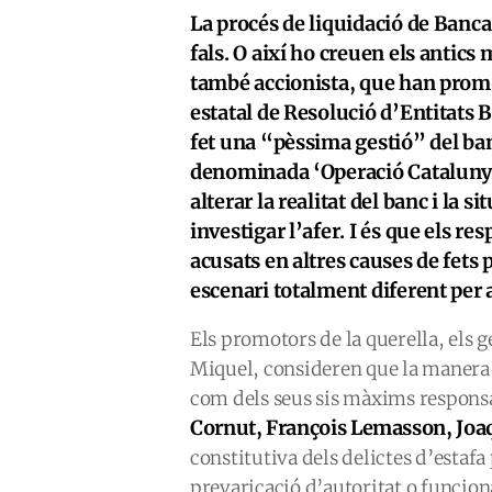
La procés de liquidació de Banc
fals. O així ho creuen els antics 
també accionista, que han promo
estatal de Resolució d’Entitats 
fet una “pèssima gestió” del banc
denominada ‘Operació Catalunya
alterar la realitat del banc i la si
investigar l’afer. I és que els r
acusats en altres causes de fet
escenari totalment diferent per
Els promotors de la querella, els 
Miquel, consideren que la manera
com dels seus sis màxims respons
Cornut, François Lemasson, Joaq
constitutiva dels delictes d’estafa
prevaricació d’autoritat o funciona