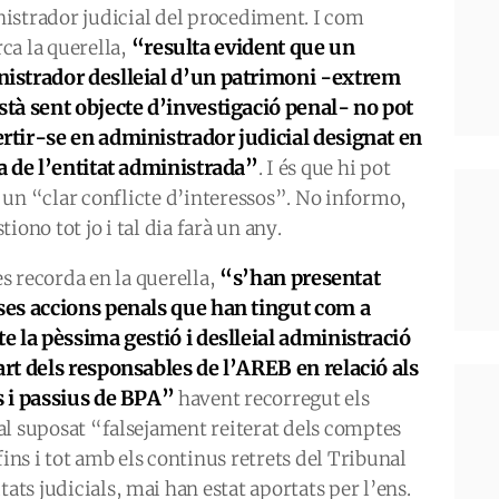
istrador judicial del procediment. I com
“resulta evident que un
ca la querella,
istrador deslleial d’un patrimoni -extrem
stà sent objecte d’investigació penal- no pot
rtir-se en administrador judicial designat en
da de l’entitat administrada”
. I és que hi pot
 un “clar conflicte d’interessos”. No informo,
tiono tot jo i tal dia farà un any.
“s’han presentat
s recorda en la querella,
ses accions penals que han tingut com a
te la pèssima gestió i deslleial administració
art dels responsables de l’AREB en relació als
s i passius de BPA”
havent recorregut els
, al suposat “falsejament reiterat dels comptes
fins i tot amb els continus retrets del Tribunal
tats judicials, mai han estat aportats per l’ens.