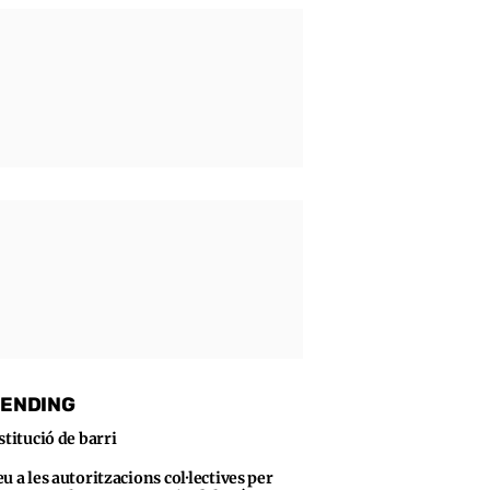
ENDING
stitució de barri
u a les autoritzacions col·lectives per