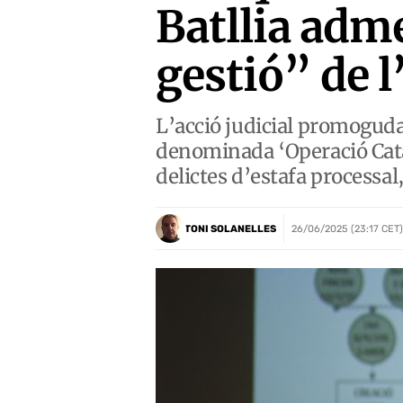
Batllia adm
gestió” de 
L’acció judicial promoguda 
denominada ‘Operació Catal
delictes d’estafa processal
TONI SOLANELLES
26/06/2025 (23:17 CET)