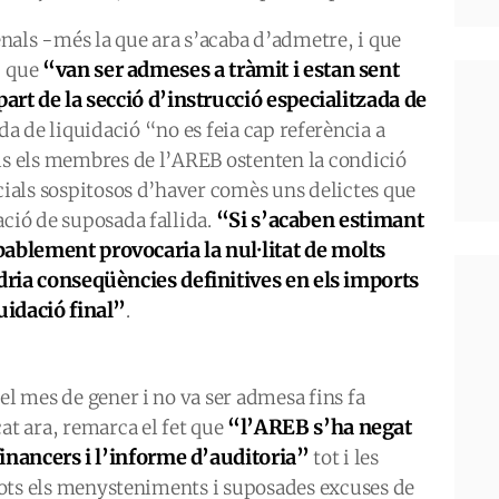
nals -més la que ara s’acaba d’admetre, i que
“van ser admeses a tràmit i estan sent
- que
part de la secció d’instrucció especialitzada de
da de liquidació “no es feia cap referència a
als els membres de l’AREB ostenten la condició
ncials sospitosos d’haver comès uns delictes que
“Si s’acaben estimant
ació de suposada fallida.
ablement provocaria la nul·litat de molts
ndria conseqüències definitives en els imports
uidació final”
.
el mes de gener i no va ser admesa fins fa
“l’AREB s’ha negat
at ara, remarca el fet que
 financers i l’informe d’auditoria”
tot i les
i tots els menysteniments i suposades excuses de