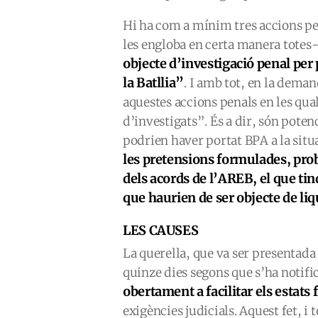
Hi ha com a mínim tres accions pe
les engloba en certa manera totes
objecte d’investigació penal per 
la Batllia”
. I amb tot, en la deman
aquestes accions penals en les qu
d’investigats”. És a dir, són pote
podrien haver portat BPA a la situ
les pretensions formulades, prob
dels acords de l’AREB, el que ti
que haurien de ser objecte de liq
LES CAUSES
La querella, que va ser presentada 
quinze dies segons que s’ha notific
obertament a facilitar els estats
exigències judicials. Aquest fet, 