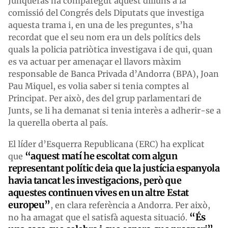
Junqueras ha comparegut aquest dilluns a la
comissió del Congrés dels Diputats que investiga
aquesta trama i, en una de les preguntes, s’ha
recordat que el seu nom era un dels polítics dels
quals la policia patriòtica investigava i de qui, quan
es va actuar per amenaçar el llavors màxim
responsable de Banca Privada d’Andorra (BPA), Joan
Pau Miquel, es volia saber si tenia comptes al
Principat. Per això, des del grup parlamentari de
Junts, se li ha demanat si tenia interès a adherir-se a
la querella oberta al país.
El líder d’Esquerra Republicana (ERC) ha explicat
“aquest matí he escoltat com algun
que
representant polític deia que la justícia espanyola
havia tancat les investigacions, però que
aquestes continuen vives en un altre Estat
europeu”
, en clara referència a Andorra. Per això,
“És
no ha amagat que el satisfà aquesta situació.