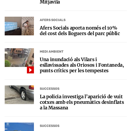
Mitjavila
AFERS SOCIALS
Afers Socials aporta només el 10%
del cost dels lloguers del parc públic
MEDI AMBIENT
Una inundació als Vilars i
esllavissades als Oriosos i Fontaneda,
punts crítics per les tempestes
SUCCESSOS
La policia investiga l’aparició de vuit
cotxes amb els pneumàtics desinflats
a la Massana
SUCCESSOS