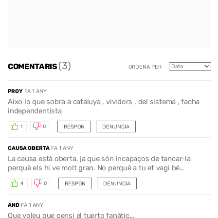
(3)
COMENTARIS
ORDENA PER
PROY
FA 1 ANY
Aixo lo que sobra a cataluya , vividors , del sistema , facha
independentista
RESPON
DENUNCIA
1
0
CAUSA OBERTA
FA 1 ANY
La causa està oberta, ja que són incapaços de tancar-la
perquè els hi ve molt gran. No perquè a tu et vagi bé…
RESPON
DENUNCIA
4
0
AND
FA 1 ANY
Que voleu que pensi el tuerto fanàtic...