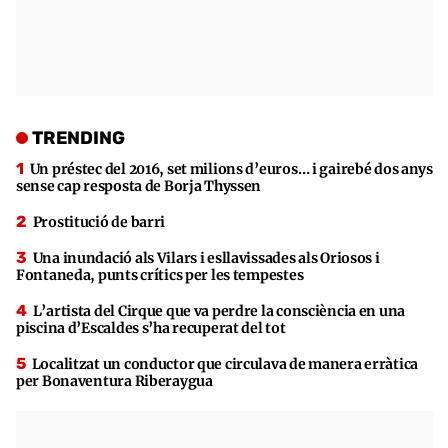
TRENDING
Un préstec del 2016, set milions d’euros… i gairebé dos anys
sense cap resposta de Borja Thyssen
Prostitució de barri
Una inundació als Vilars i esllavissades als Oriosos i
Fontaneda, punts crítics per les tempestes
L’artista del Cirque que va perdre la consciència en una
piscina d’Escaldes s’ha recuperat del tot
Localitzat un conductor que circulava de manera erràtica
per Bonaventura Riberaygua