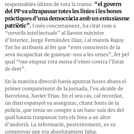
“el govern
responsables últims de tota la trama:
del PP va ultrapassar totes les línies i les bones
pràctiques d’una democràcia amb un entusiasme
patriòtic”.
I més concretament, ha citat com a
“cervells intel·lectuals” al llavors ministre
d’Interior, Jorge Fernández Díaz, i al mateix Rajoy.
Tot ho atribueix al fet que “eren conscients de la
seva incapacitat de guanyar-nos a les urnes”, fet pel
qual “van emprar tota mena d’eines contra l’Estat
de dret”.
En la mateixa direcció havia apuntat hores abans el
primer compareixent de la jornada, l’ex alcalde de
Barcelona, Xavier Trias. En el seu cas, cal recordar,
un diari espanyol va assegurar, citant fonts de la
policia, que tenia un compte a un banc suís des del
qual hauria traspassat tots els fons a un altre
d’andorrà. La informació, posteriorment, es va
comprovar que era absolutament falsa.