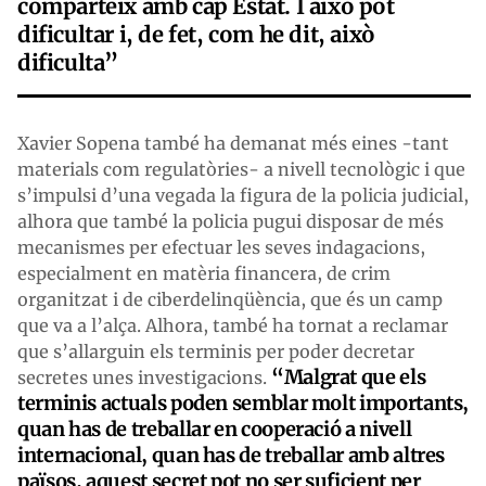
comparteix amb cap Estat. I això pot
dificultar i, de fet, com he dit, això
dificulta”
Xavier Sopena també ha demanat més eines -tant
materials com regulatòries- a nivell tecnològic i que
s’impulsi d’una vegada la figura de la policia judicial,
alhora que també la policia pugui disposar de més
mecanismes per efectuar les seves indagacions,
especialment en matèria financera, de crim
organitzat i de ciberdelinqüència, que és un camp
que va a l’alça. Alhora, també ha tornat a reclamar
que s’allarguin els terminis per poder decretar
“Malgrat que els
secretes unes investigacions.
terminis actuals poden semblar molt importants,
quan has de treballar en cooperació a nivell
internacional, quan has de treballar amb altres
països, aquest secret pot no ser suficient per