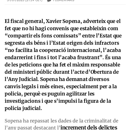
1
COMENTARIS
31/01/2025 (21:39 CET)
El fiscal general, Xavier Sopena, adverteix que el
fet que no hi hagi convenis que estableixin com
“compartir els fons comissats” entre l’Estat que
segresta els béns i l’Estat origen dels infractors
“no facilita la cooperació internacional, l’acaba
endarrerint i fins i tot l’acaba frustrant”. És una
de les peticions que ha fet el màxim responsable
del ministeri públic durant l’acte d’Obertura de
l’Any Judicial. Sopena ha demanat diversos
canvis legals i més eines, especialment per a la
policia, perquè es puguin agilitzar les
investigacions i que s’impulsi la figura de la
policia judicial.
Sopena ha repassat les dades de la criminalitat de
increment dels delictes
l’any passat destacant l’