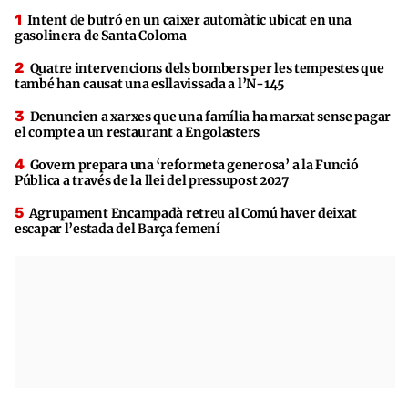
Intent de butró en un caixer automàtic ubicat en una
gasolinera de Santa Coloma
Quatre intervencions dels bombers per les tempestes que
també han causat una esllavissada a l’N-145
Denuncien a xarxes que una família ha marxat sense pagar
el compte a un restaurant a Engolasters
Govern prepara una ‘reformeta generosa’ a la Funció
Pública a través de la llei del pressupost 2027
Agrupament Encampadà retreu al Comú haver deixat
escapar l’estada del Barça femení