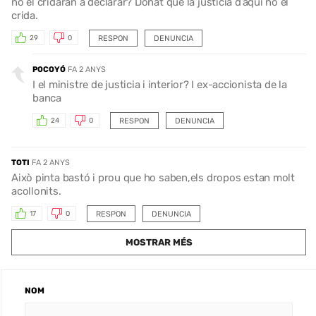
no el cridaran a declarar? Donat que la justicia d’aquí no el
crida.
RESPON
DENUNCIA
29
0
POCOYÓ
FA 2 ANYS
I el ministre de justicia i interior? I ex-accionista de la
banca
RESPON
DENUNCIA
24
0
TOTI
FA 2 ANYS
Això pinta bastó i prou que ho saben,els dropos estan molt
acollonits.
RESPON
DENUNCIA
17
0
MOSTRAR MÉS
NOM