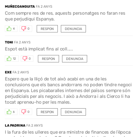
MUÑECOANGUITA
FA 2 ANYS
Com sempre res de res, aquests personatges no faran res
que perjudiqui Espanya.
RESPON
DENUNCIA
4
0
TONI
FA 2 ANYS
Espot està implicat fins al coll.....
RESPON
DENUNCIA
12
0
EXE
FA 2 ANYS
Espero que la lliçó de tot això acabi en una de les
conclusions que els bancs andorrans no poden tindre negoci
en Espanya. Les picabaralles internes del països sempre són
perjudicials per als negocis. I això a Andorra i als Cierco li ha
tocat apreneu-ho per les males.
RESPON
DENUNCIA
6
0
LA PADRINA
FA 2 ANYS
I la fura de les ulleres que era ministre de finances de l’época