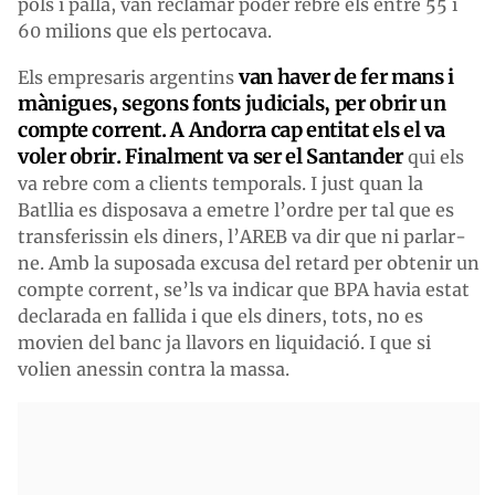
pols i palla, van reclamar poder rebre els entre 55 i
60 milions que els pertocava.
van haver de fer mans i
Els empresaris argentins
mànigues, segons fonts judicials, per obrir un
compte corrent. A Andorra cap entitat els el va
voler obrir. Finalment va ser el Santander
qui els
va rebre com a clients temporals. I just quan la
Batllia es disposava a emetre l’ordre per tal que es
transferissin els diners, l’AREB va dir que ni parlar-
ne. Amb la suposada excusa del retard per obtenir un
compte corrent, se’ls va indicar que BPA havia estat
declarada en fallida i que els diners, tots, no es
movien del banc ja llavors en liquidació. I que si
volien anessin contra la massa.