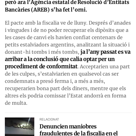
però ara l’Agència estatal de Resolució d’Entitats
Bancàries (AREB) s’ha fet l’orni.
El pacte amb la fiscalia ve de lluny. Després d’anades
i vingudes i de no poder recuperar els dipòsits que a
les cases de canvi els havien confiat centenars de
petits estalviadors argentins, analitzant la situació i
ja l’any passat es va
donant-hi tombs i més tombs,
arribar a la conclusió que calia optar per un
procediment de conformitat
. Acceptarien una part
de les culpes, s’estalviarien en qualsevol cas ser
condemnats a presó ferma i, a més a més,
recuperarien bona part dels diners, mentre que els
altres els podria comissar l’Estat andorrà en forma
de multa.
RELACIONAT
Denuncien maniobres
fraudulentes de la fiscalia en el