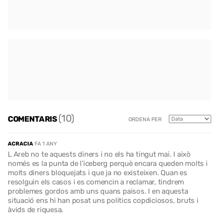
(10)
COMENTARIS
ORDENA PER
ACRACIA
FA 1 ANY
L Areb no te aquests diners i no els ha tingut mai. I això
només es la punta de l’iceberg perquè encara queden molts i
molts diners bloquejats i que ja no existeixen. Quan es
resolguin els casos i es comencin a reclamar, tindrem
problemes gordos amb uns quans paisos. I en aquesta
situació ens hi han posat uns politics copdiciosos, bruts i
àvids de riquesa.