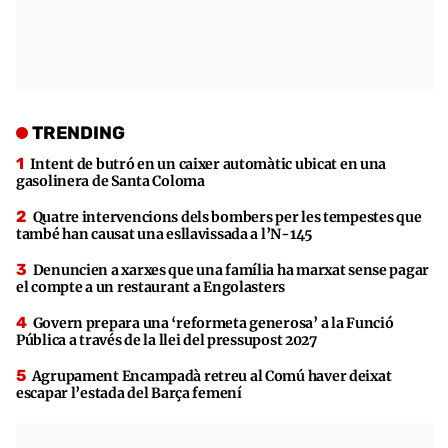
TRENDING
Intent de butró en un caixer automàtic ubicat en una
gasolinera de Santa Coloma
Quatre intervencions dels bombers per les tempestes que
també han causat una esllavissada a l’N-145
Denuncien a xarxes que una família ha marxat sense pagar
el compte a un restaurant a Engolasters
Govern prepara una ‘reformeta generosa’ a la Funció
Pública a través de la llei del pressupost 2027
Agrupament Encampadà retreu al Comú haver deixat
escapar l’estada del Barça femení