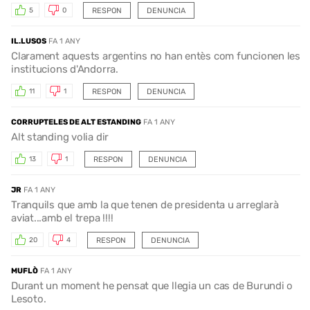
RESPON
DENUNCIA
5
0
IL.LUSOS
FA 1 ANY
Clarament aquests argentins no han entès com funcionen les
institucions d'Andorra.
RESPON
DENUNCIA
11
1
CORRUPTELES DE ALT ESTANDING
FA 1 ANY
Alt standing volia dir
RESPON
DENUNCIA
13
1
JR
FA 1 ANY
Tranquils que amb la que tenen de presidenta u arreglarà
aviat...amb el trepa !!!!
RESPON
DENUNCIA
20
4
MUFLÒ
FA 1 ANY
Durant un moment he pensat que llegia un cas de Burundi o
Lesoto.