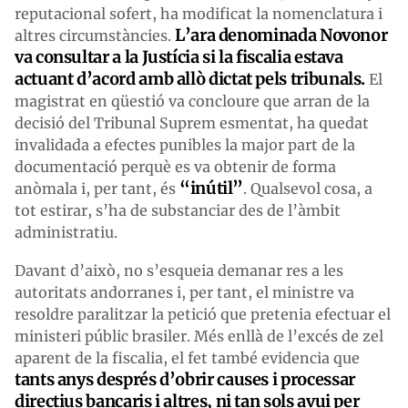
reputacional sofert, ha modificat la nomenclatura i
L’ara denominada Novonor
altres circumstàncies.
va consultar a la Justícia si la fiscalia estava
actuant d’acord amb allò dictat pels tribunals.
El
magistrat en qüestió va concloure que arran de la
decisió del Tribunal Suprem esmentat, ha quedat
invalidada a efectes punibles la major part de la
documentació perquè es va obtenir de forma
“inútil”
anòmala i, per tant, és
. Qualsevol cosa, a
tot estirar, s’ha de substanciar des de l’àmbit
administratiu.
Davant d’això, no s’esqueia demanar res a les
autoritats andorranes i, per tant, el ministre va
resoldre paralitzar la petició que pretenia efectuar el
ministeri públic brasiler. Més enllà de l’excés de zel
aparent de la fiscalia, el fet també evidencia que
tants anys després d’obrir causes i processar
directius bancaris i altres, ni tan sols avui per