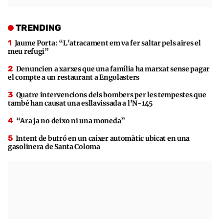
TRENDING
Jaume Porta: “L'atracament em va fer saltar pels aires el
meu refugi”
Denuncien a xarxes que una família ha marxat sense pagar
el compte a un restaurant a Engolasters
Quatre intervencions dels bombers per les tempestes que
també han causat una esllavissada a l’N-145
“Ara ja no deixo ni una moneda”
Intent de butró en un caixer automàtic ubicat en una
gasolinera de Santa Coloma