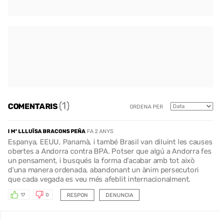
(1)
COMENTARIS
ORDENA PER
I Mª LLLUÏSA BRACONS PEÑA
FA 2 ANYS
Espanya, EEUU, Panamà, i també Brasil van diluint les causes
obertes a Andorra contra BPA. Potser que algú a Andorra fes
un pensament, i busqués la forma d'acabar amb tot això
d'una manera ordenada, abandonant un ànim persecutori
que cada vegada es veu més afeblit internacionalment.
RESPON
DENUNCIA
17
0