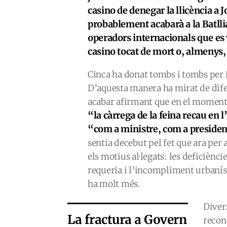
casino de denegar la llicència a
probablement acabarà a la Batllia
operadors internacionals que es 
casino tocat de mort o, almenys, 
Cinca ha donat tombs i tombs per i
D’aquesta manera ha mirat de dife
acabar afirmant que en el moment p
“la càrrega de la feina recau en 
“com a ministre, com a president
sentia decebut pel fet que ara per
els motius al·legats: les deficiènc
requeria i l’incompliment urbanísti
ha molt més.
Divers
La fractura a Govern
recon