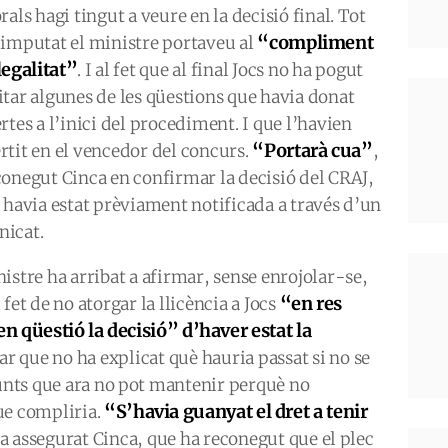
rals hagi tingut a veure en la decisió final. Tot
“compliment
 imputat el ministre portaveu al
legalitat”
. I al fet que al final Jocs no ha pogut
itar algunes de les qüestions que havia donat
rtes a l’inici del procediment. I que l’havien
“Portarà cua”
rtit en el vencedor del concurs.
,
conegut Cinca en confirmar la decisió del CRAJ,
a havia estat prèviament notificada a través d’un
nicat.
istre ha arribat a afirmar, sense enrojolar-se,
“en res
 fet de no atorgar la llicència a Jocs
en qüestió la decisió” d’haver estat la
lar que no ha explicat què hauria passat si no se
punts que ara no pot mantenir perquè no
“S’havia guanyat el dret a tenir
ue compliria.
ha assegurat Cinca, que ha reconegut que el plec