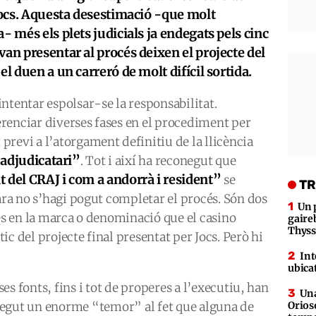
 Jocs. Aquesta desestimació -que molt
- més els plets judicials ja endegats pels cinc
van presentar al procés deixen el projecte del
el duen a un carreró de molt difícil sortida.
ntentar espolsar-se la responsabilitat.
renciar diverses fases en el procediment per
revi a l’atorgament definitiu de la llicència
l’adjudicatari”
. Tot i així ha reconegut que
 del CRAJ i com a andorrà i resident”
se
TR
 ara no s’hagi pogut completar el procés. Són dos
Un 
ies en la marca o denominació que el casino
gaire
Thys
c del projecte final presentat per Jocs. Però hi
Int
ubica
es fonts, fins i tot de properes a l’executiu, han
Una
egut un enorme “temor” al fet que alguna de
Orioso