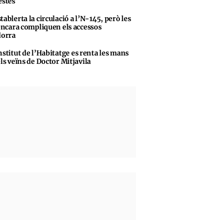
stes
tablerta la circulació a l’N-145, però les
encara compliquen els accessos
dorra
nstitut de l’Habitatge es renta les mans
ls veïns de Doctor Mitjavila