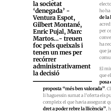
la societat
electo
‘denegada’ -
ho ha
Ventura Espot,
de la 
Gilbert Montané,
acred
Enric Pujal, Marc
per ce
Martos…- treuen
conve
ha re
foc pels queixals i
que j
tenen un mes per
comu
recórrer
administrativament
El min
la decisió
que el
posa 
proposta “més ben valorada”
. C
li haguessin sumat a l’oferta els 
compleix el que havia assegurat q
dret a poder rebre la llicència”
, 