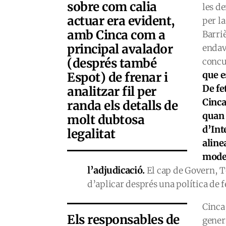
sobre com calia
les d
actuar era evident,
per l
amb Cinca com a
Barriè
principal avalador
endav
(després també
concur
que e
Espot) de frenar i
De fe
analitzar fil per
Cinca
randa els detalls de
quan 
molt dubtosa
d’Int
legalitat
aline
moder
l’adjudicació.
El cap de Govern, Ton
d’aplicar després una política de 
Cinca
Els responsables de
gener