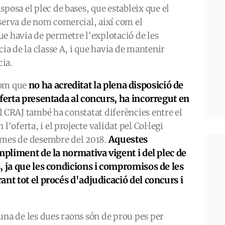
posa el plec de bases, que estableix que el
eserva de nom comercial, així com el
e havia de permetre l'explotació de les
cia de la classe A, i que havia de mantenir
cia.
no ha acreditat la plena disposició de
 com que
oferta presentada al concurs, ha incorregut en
El CRAJ també ha constatat diferències entre el
l'oferta, i el projecte validat pel Col·legi
Aquestes
 mes de desembre del 2018.
mpliment de la normativa vigent i del plec de
, ja que les condicions i compromisos de les
nt tot el procés d'adjudicació del concurs i
guna de les dues raons són de prou pes per