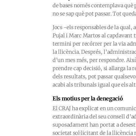
de bases només contemplava què pas
no se sap què pot passar. Tot que
Jocs -els responsables de la qual,
Pujal i Marc Martos al capdavant 
termini per recórrer per la via ad
la llicència. Després, l’administr
d’un mes més, per respondre. Això
prendre cap decisió, si allarga la r
dels resultats, pot passar qualsevol 
acabi als tribunals igual que els a
Els motius per la denegació
El CRAJ ha explicat en un comunic
extraordinària del seu consell d’a
suposadament han portat a desestim
societat sol·licitant de la llicènc