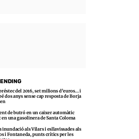
ENDING
préstec del 2016, set milions d’euros… i
bé dos anys sense cap resposta de Borja
sen
ent de butró en un caixer automàtic
t en una gasolinera de Santa Coloma
 inundació als Vilars i esllavissades als
s i Fontaneda, punts crítics per les