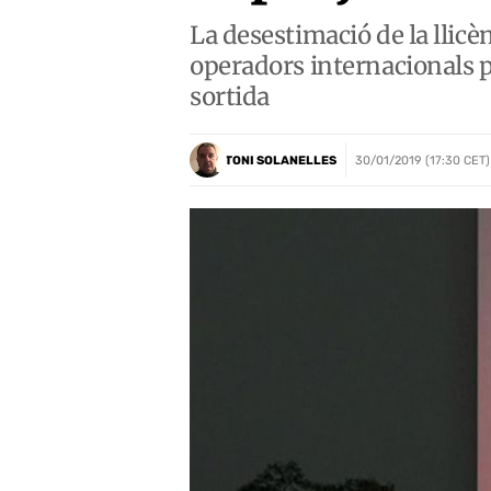
La desestimació de la llicèn
operadors internacionals po
sortida
TONI SOLANELLES
30/01/2019 (17:30 CET)