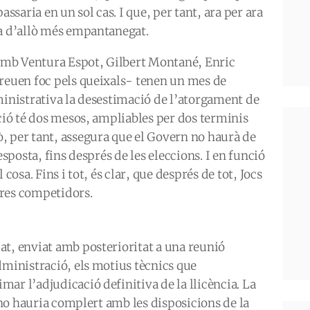
saria en un sol cas. I que, per tant, ara per ara
da d’allò més empantanegat.
 amb Ventura Espot, Gilbert Montané, Enric
treuen foc pels queixals- tenen un mes de
ministrativa la desestimació de l’atorgament de
ació té dos mesos, ampliables per dos terminis
, per tant, assegura que el Govern no haurà de
esposta, fins després de les eleccions. I en funció
cosa. Fins i tot, és clar, que després de tot, Jocs
ltres competidors.
at, enviat amb posterioritat a una reunió
dministració, els motius tècnics que
ar l’adjudicació definitiva de la llicència. La
ia no hauria complert amb les disposicions de la