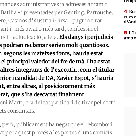
tempe
emandes administratives ja admeses a tràmit
Res
a Batllia -i presentades per Genting, Partouche,
cues 
re, Casinos d’Àustria i Cirsa- puguin tirar
d’An
ant i, més aviat o més tard, tombessin el
L’I
Els danys i perjudicis
s i l’adjudicació ja feta.
amb e
s podrien reclamar serien molt quantiosos.
t, segons les mateixes fonts, hauria estat
 el principal valedor del fre de mà. I ha estat
altres integrants de l’executiu, com el titular
erior i candidat de DA, Xavier Espot, s’hauria
at, entre altres, al posicionament més
at, que s’ha descartat finalment
i Martí, era del tot partidari de tirar pel dret i
fets consumats.
, però, públicament ha negat que el rebombori
at per aquest procés a les portes d’uns comicis