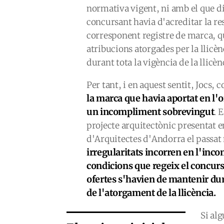
normativa vigent, ni amb el que dis
concursant havia d'acreditar la r
corresponent registre de marca, qu
atribucions atorgades per la llicèn
durant tota la vigència de la llicèn
Per tant, i en aquest sentit, Jocs,
la marca que havia aportat en l'
un incompliment sobrevingut
. 
projecte arquitectònic presentat en 
d'Arquitectes d'Andorra el passat
irregularitats incorren en l'inco
condicions que regeix el concurs
ofertes s'havien de mantenir dura
de l'atorgament de la llicència.
Si al