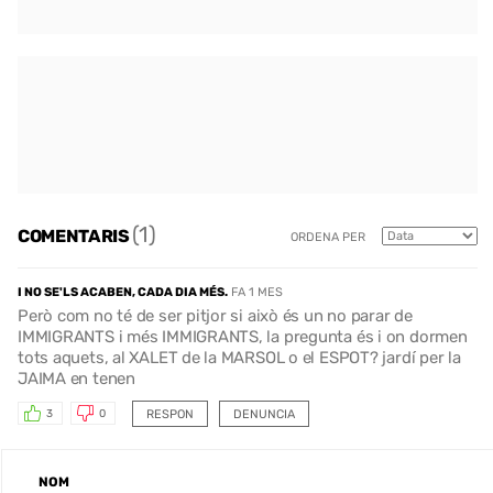
(1)
COMENTARIS
ORDENA PER
I NO SE'LS ACABEN, CADA DIA MÉS.
FA 1 MES
Però com no té de ser pitjor si això és un no parar de
IMMIGRANTS i més IMMIGRANTS, la pregunta és i on dormen
tots aquets, al XALET de la MARSOL o el ESPOT? jardí per la
JAIMA en tenen
RESPON
DENUNCIA
3
0
NOM