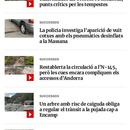
punts crítics per les tempestes
SUCCESSOS
La policia investiga l’aparició de vuit
cotxes amb els pneumàtics desinflats
a la Massana
SUCCESSOS
Restablerta la circulació a l’N-145,
però les cues encara compliquen els
accessos d’Andorra
SUCCESSOS
Un arbre amb risc de caiguda obliga
a regular el trànsit a la pujada cap a
Encamp