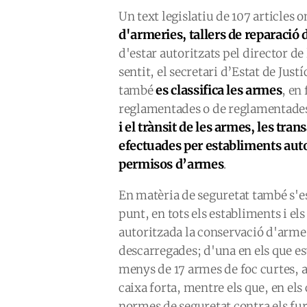
Un text legislatiu de 107 articles 
d'armeries, tallers de reparació 
d'estar autoritzats pel director de 
sentit, el secretari d’Estat de Just
es classifica les armes
també
, en
reglamentades o de reglamentades e
i el trànsit de les armes, les tra
efectuades per establiments auto
permisos d’armes
.
En matèria de seguretat també s'e
punt, en tots els establiments i els
autoritzada la conservació d'arm
descarregades; d'una en els que es
menys de 17 armes de foc curtes, 
caixa forta, mentre els que, en els
normes de seguretat contra els furt