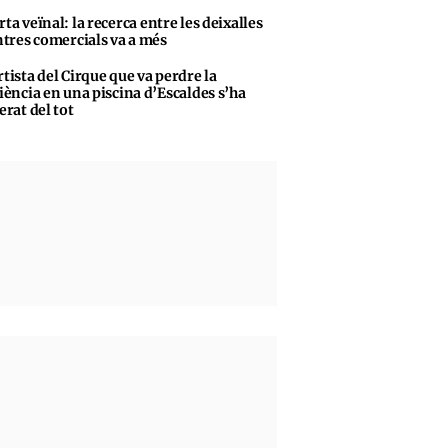
rta veïnal: la recerca entre les deixalles
ntres comercials va a més
rtista del Cirque que va perdre la
iència en una piscina d’Escaldes s’ha
erat del tot