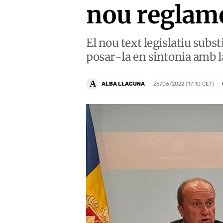
nou reglam
El nou text legislatiu subs
posar-la en sintonia amb 
A
ALBA LLACUNA
28/06/2022 (17:10 CET)