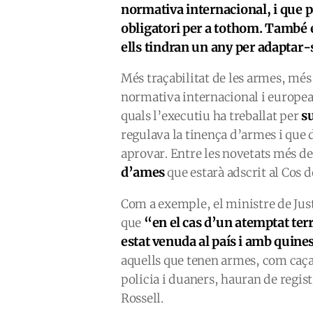
normativa internacional, i que p
obligatori per a tothom. També es
ells tindran un any per adaptar-
Més traçabilitat de les armes, més 
normativa internacional i europea.
su
quals l’executiu ha treballat per
regulava la tinença d’armes i que 
aprovar. Entre les novetats més de
d’ames
que estarà adscrit al Cos d
Com a exemple, el ministre de Justí
“en el cas d’un atemptat terr
que
estat venuda al país i amb quine
aquells que tenen armes, com caçado
policia i duaners, hauran de regis
Rossell.