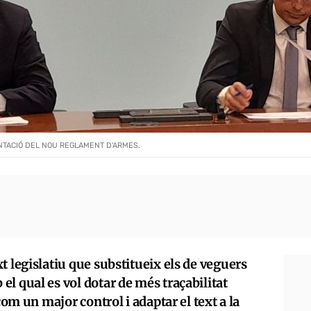
NTACIÓ DEL NOU REGLAMENT D'ARMES.
t legislatiu que substitueix els de veguers
l qual es vol dotar de més traçabilitat
com un major control i adaptar el text a la