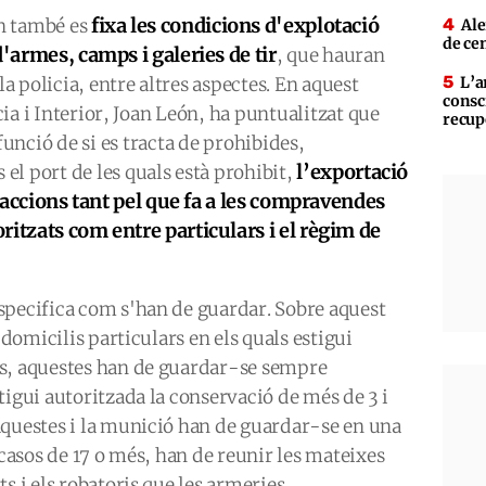
fixa les condicions d'explotació
on també es
Ale
de ce
d'armes, camps i galeries de tir
, que hauran
la policia, entre altres aspectes. En aquest
L’a
consc
ícia i Interior, Joan León, ha puntualitzat que
recup
 funció de si es tracta de prohibides,
l’exportació
l port de les quals està prohibit,
nsaccions tant pel que fa a les compravendes
ritzats com entre particulars i el règim de
specifica com s'han de guardar. Sobre aquest
 domicilis particulars en els quals estigui
es, aquestes han de guardar-se sempre
tigui autoritzada la conservació de més de 3 i
aquestes i la munició han de guardar-se en una
 casos de 17 o més, han de reunir les mateixes
s i els robatoris que les armeries.