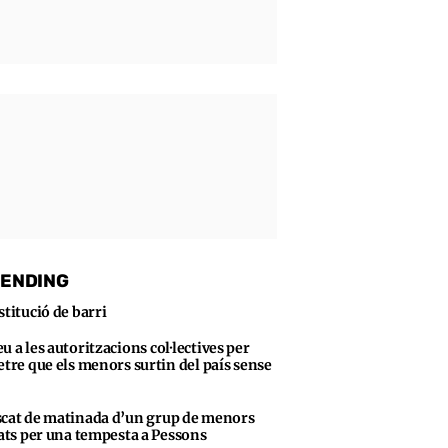
ENDING
stitució de barri
u a les autoritzacions col·lectives per
tre que els menors surtin del país sense
cat de matinada d’un grup de menors
ats per una tempesta a Pessons