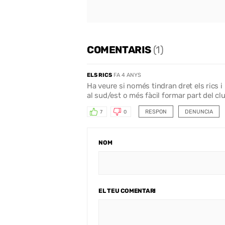
COMENTARIS
(1)
ELS RICS
FA 4 ANYS
Ha veure si només tindran dret els rics 
al sud/est o més fàcil formar part del cl
RESPON
DENUNCIA
7
0
NOM
EL TEU COMENTARI