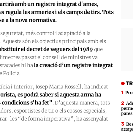
artirà amb un registre integrat d'ames,
 regula les armeries i els camps de tirs. Tots
se a la nova normativa.
seguretat, més control i adaptació a la
 Aquests són els objectius principals amb els
bstituir el decret de veguers del 1989
que
dimecres passat el consell de ministres va
la creació d’un registre integrat
stacades hi ha
e Policia.
TR
cia i Interior, Josep Maria Rossell, ha indicat
Pro
orista, es podrà saber si aquesta arma ha
s condicions s'ha fet”
. D’aquesta manera, tots
Ade
perme
rs, esportistes de tir o els cossos especials,
pares
trar-les “de forma imperativa”, ha assenyalat
Res
atrap