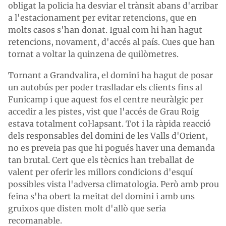
obligat la policia ha desviar el trànsit abans d'arribar
a l'estacionament per evitar retencions, que en
molts casos s'han donat. Igual com hi han hagut
retencions, novament, d'accés al país. Cues que han
tornat a voltar la quinzena de quilòmetres.
Tornant a Grandvalira, el domini ha hagut de posar
un autobús per poder traslladar els clients fins al
Funicamp i que aquest fos el centre neuràlgic per
accedir a les pistes, vist que l'accés de Grau Roig
estava totalment col·lapsant. Tot i la ràpida reacció
dels responsables del domini de les Valls d'Orient,
no es preveia pas que hi pogués haver una demanda
tan brutal. Cert que els tècnics han treballat de
valent per oferir les millors condicions d'esquí
possibles vista l'adversa climatologia. Però amb prou
feina s'ha obert la meitat del domini i amb uns
gruixos que disten molt d'allò que seria
recomanable.