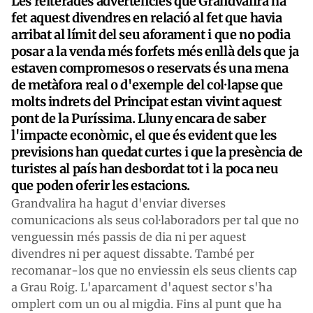
Les reiterades advertències que Grandvalira ha
fet aquest divendres en relació al fet que havia
arribat al límit del seu aforament i que no podia
posar a la venda més forfets més enllà dels que ja
estaven compromesos o reservats és una mena
de metàfora real o d'exemple del col·lapse que
molts indrets del Principat estan vivint aquest
pont de la Puríssima. Lluny encara de saber
l'impacte econòmic, el que és evident que les
previsions han quedat curtes i que la presència de
turistes al país han desbordat tot i la poca neu
que poden oferir les estacions.
Grandvalira ha hagut d'enviar diverses
comunicacions als seus col·laboradors per tal que no
venguessin més passis de dia ni per aquest
divendres ni per aquest dissabte. També per
recomanar-los que no enviessin els seus clients cap
a Grau Roig. L'aparcament d'aquest sector s'ha
omplert com un ou al migdia. Fins al punt que ha