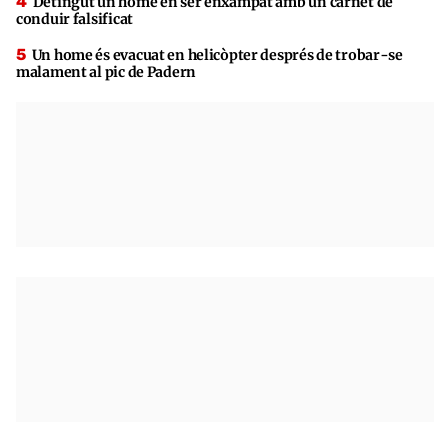
Detingut un home en ser enxampat amb un carnet de
conduir falsificat
Un home és evacuat en helicòpter després de trobar-se
malament al pic de Padern