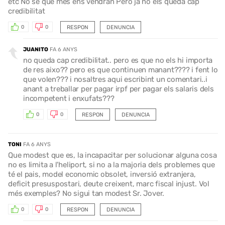
etc No se que mes ens vendran Però ja no els queda cap
credibilitat
RESPON
DENUNCIA
0
0
JUANITO
FA 6 ANYS
no queda cap credibilitat.. pero es que no els hi importa
de res aixo?? pero es que continuen manant???? i fent lo
que volen??? i nosaltres aqui escribint un comentari..i
anant a treballar per pagar irpf per pagar els salaris dels
incompetent i enxufats???
RESPON
DENUNCIA
0
0
TONI
FA 6 ANYS
Que modest que es, la incapacitar per solucionar alguna cosa
no es limita a l'heliport, si no a la majoria dels problemes que
té el pais, model economic obsolet, inversió extranjera,
deficit presuspostari, deute creixent, marc fiscal injust. Vol
més exemples? No sigui tan modest Sr. Jover.
RESPON
DENUNCIA
0
0