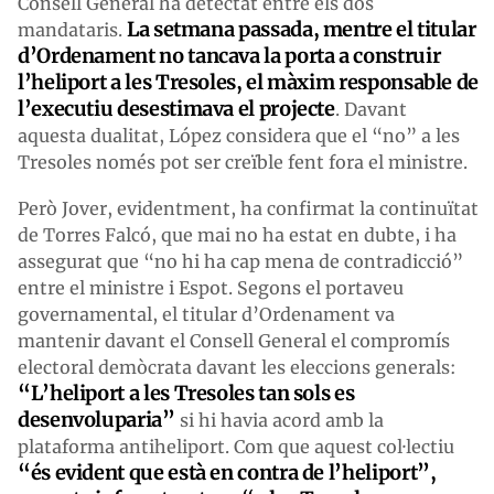
Consell General ha detectat entre els dos
La setmana passada, mentre el titular
mandataris.
d’Ordenament no tancava la porta a construir
l’heliport a les Tresoles, el màxim responsable de
l’executiu desestimava el projecte
. Davant
aquesta dualitat, López considera que el “no” a les
Tresoles només pot ser creïble fent fora el ministre.
Però Jover, evidentment, ha confirmat la continuïtat
de Torres Falcó, que mai no ha estat en dubte, i ha
assegurat que “no hi ha cap mena de contradicció”
entre el ministre i Espot. Segons el portaveu
governamental, el titular d’Ordenament va
mantenir davant el Consell General el compromís
electoral demòcrata davant les eleccions generals:
“L’heliport a les Tresoles tan sols es
desenvoluparia”
si hi havia acord amb la
plataforma antiheliport. Com que aquest col·lectiu
“és evident que està en contra de l’heliport”,