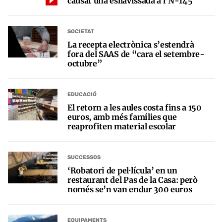
causat una esllavissada a l’N-145
SOCIETAT
La recepta electrònica s’estendrà
fora del SAAS de “cara el setembre-
octubre”
EDUCACIÓ
El retorn a les aules costa fins a 150
euros, amb més famílies que
reaprofiten material escolar
SUCCESSOS
‘Robatori de pel·lícula’ en un
restaurant del Pas de la Casa: però
només se’n van endur 300 euros
EQUIPAMENTS