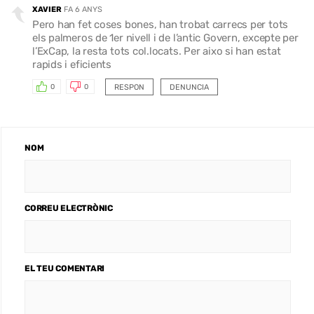
XAVIER
FA 6 ANYS
Pero han fet coses bones, han trobat carrecs per tots
els palmeros de 1er nivell i de l’antic Govern, excepte per
l’ExCap, la resta tots col.locats. Per aixo si han estat
rapids i eficients
RESPON
DENUNCIA
0
0
NOM
CORREU ELECTRÒNIC
EL TEU COMENTARI