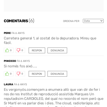
(6)
COMENTARIS
ORDENA PER
PERE
FA 6 ANYS
Carretera general 1, al costat de la depuradora. Mireu que
fàcil.
RESPON
DENUNCIA
0
0
PINOXOO
FA 6 ANYS
Si només fos aixó.....
RESPON
DENUNCIA
0
0
LAURA
FA 6 ANYS
Es vergonyós.començem a enumera allò que van dir de fer i
res de res Institut de reproducció assistida Marques Un
reputadisim CARDIOLEG, del qual no recordo el nom però que
Sr Martí en va parlar dies i dies. The cloud, radioteràpia ,etc