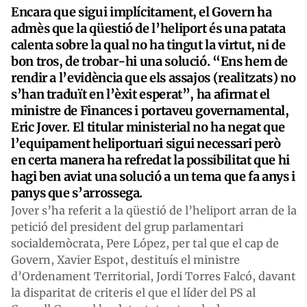
Encara que sigui implícitament, el Govern ha
admès que la qüestió de l’heliport és una patata
calenta sobre la qual no ha tingut la virtut, ni de
bon tros, de trobar-hi una solució. “Ens hem de
rendir a l’evidència que els assajos (realitzats) no
s’han traduït en l’èxit esperat”, ha afirmat el
ministre de Finances i portaveu governamental,
Eric Jover. El titular ministerial no ha negat que
l’equipament heliportuari sigui necessari però
en certa manera ha refredat la possibilitat que hi
hagi ben aviat una solució a un tema que fa anys i
panys que s’arrossega.
Jover s’ha referit a la qüestió de l’heliport arran de la
petició del president del grup parlamentari
socialdemòcrata, Pere López, per tal que el cap de
Govern, Xavier Espot, destituís el ministre
d’Ordenament Territorial, Jordi Torres Falcó, davant
la disparitat de criteris el que el líder del PS al