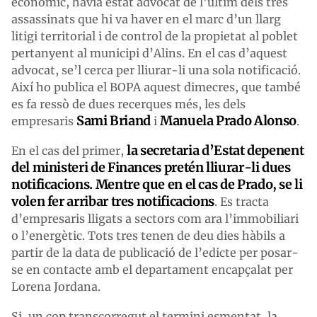
econòmic, havia estat advocat de l’últim dels tres
assassinats que hi va haver en el marc d’un llarg
litigi territorial i de control de la propietat al poblet
pertanyent al municipi d’Alins. En el cas d’aquest
advocat, se’l cerca per lliurar-li una sola notificació.
Així ho publica el BOPA aquest dimecres, que també
es fa ressò de dues recerques més, les dels
Sami Briand
Manuela Prado Alonso
empresaris
i
.
la secretaria d’Estat depenent
En el cas del primer,
del ministeri de Finances pretén lliurar-li dues
notificacions. Mentre que en el cas de Prado, se li
volen fer arribar tres notificacions
. Es tracta
d’empresaris lligats a sectors com ara l’immobiliari
o l’energètic. Tots tres tenen de deu dies hàbils a
partir de la data de publicació de l’edicte per posar-
se en contacte amb el departament encapçalat per
Lorena Jordana.
Si, un cop transcorregut el termini esmentat, la