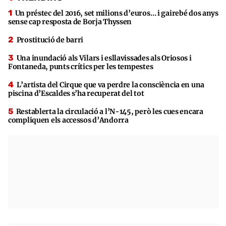
Un préstec del 2016, set milions d’euros… i gairebé dos anys
sense cap resposta de Borja Thyssen
Prostitució de barri
Una inundació als Vilars i esllavissades als Oriosos i
Fontaneda, punts crítics per les tempestes
L’artista del Cirque que va perdre la consciència en una
piscina d’Escaldes s’ha recuperat del tot
Restablerta la circulació a l’N-145, però les cues encara
compliquen els accessos d’Andorra